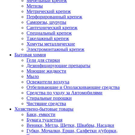
Мебельный крепеж
Метизы
Метрический крепеж
Перфорированный крепеж
Саморезы, шурупы
Сантехнический крепеж
Специальный крепеж
Такелажный крепеж
Хомуты металлические
Электромонтажный крепеж
Бытовая химия
Гели для стирки
Дезинфицирующие препараты
Моющие жидкости
Мыло
Освежители воздуха
Отбеливающие и Ополаскивающие средства
Средства по уходу за Автомобилями
Стиральные порошки
Чистящие средства
Хозяствено-бытовые товары
Баки, емкости
Бумага туалетная
Веники, Метла, Щетки, Швабры, Насадки
Губки, Мочалки, Ерши, Салфетки д/уборки,