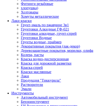
Фитинги резьбовые
хлопушка)
Хозтовары
Хомуты металлические
Лаки краски
Грунт-эмаль по ржавчине 3в1
Грунтовки Алкидные ГФ-021
Грунтовки алкидные, грунт-спрей
Грунтовки Водные
Грунты водные, праймер
Декоративные покрытия (лак-декор)
Деревозащитные покрытия, морилки, олифа
Колера, пасты
Краска водно-дисперсионная
Краска для дорожной разметки
Краска-спрей
Краски маслянные
Лаки
Продукция "Тиккурила"
Растворители
Эмали
Инструменты
Автомобильный инструмент
Бензоинструмент
БИ.Расходники и принадлежности