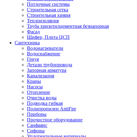
Потлочные системы
Строительная сетка
Строительная химия
Теплоизоляция
Труба хризотилцементная безнапорная
Фасад
Шифер, Плита ЦСП
Сантехника
Водонагреватели
Водоснабжение
Генуя
Детали трубопровода
Запорная арматура
Канализация
Краны
Насосы
Отопление
Очистка воды
Подводка гибкая
Полипропилен AntiFire
Приборы
Прочистное оборудование
Санфаянс
Сифоны
Уплотнительные материалы