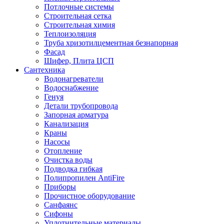
Потлочные системы
Строительная сетка
Строительная химия
Теплоизоляция
Труба хризотилцементная безнапорная
Фасад
Шифер, Плита ЦСП
Сантехника
Водонагреватели
Водоснабжение
Генуя
Детали трубопровода
Запорная арматура
Канализация
Краны
Насосы
Отопление
Очистка воды
Подводка гибкая
Полипропилен AntiFire
Приборы
Прочистное оборудование
Санфаянс
Сифоны
Уплотнительные материалы