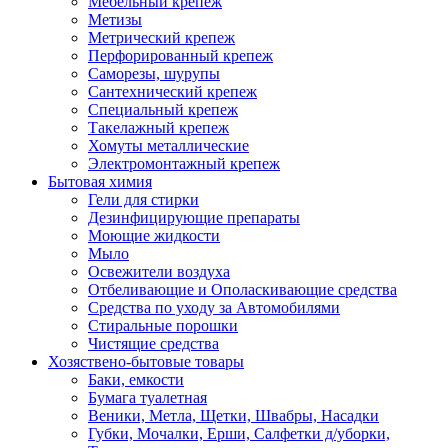
Мебельный крепеж
Метизы
Метрический крепеж
Перфорированный крепеж
Саморезы, шурупы
Сантехнический крепеж
Специальный крепеж
Такелажный крепеж
Хомуты металлические
Электромонтажный крепеж
Бытовая химия
Гели для стирки
Дезинфицирующие препараты
Моющие жидкости
Мыло
Освежители воздуха
Отбеливающие и Ополаскивающие средства
Средства по уходу за Автомобилями
Стиральные порошки
Чистящие средства
Хозяствено-бытовые товары
Баки, емкости
Бумага туалетная
Веники, Метла, Щетки, Швабры, Насадки
Губки, Мочалки, Ерши, Салфетки д/уборки,