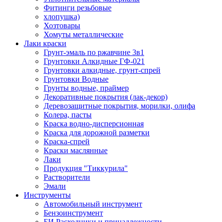
Фитинги резьбовые
хлопушка)
Хозтовары
Хомуты металлические
Лаки краски
Грунт-эмаль по ржавчине 3в1
Грунтовки Алкидные ГФ-021
Грунтовки алкидные, грунт-спрей
Грунтовки Водные
Грунты водные, праймер
Декоративные покрытия (лак-декор)
Деревозащитные покрытия, морилки, олифа
Колера, пасты
Краска водно-дисперсионная
Краска для дорожной разметки
Краска-спрей
Краски маслянные
Лаки
Продукция "Тиккурила"
Растворители
Эмали
Инструменты
Автомобильный инструмент
Бензоинструмент
БИ.Расходники и принадлежности