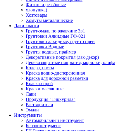
Фитинги резьбовые
хлопушка)
Хозтовары
Хомуты металлические
Лаки краски
Грунт-эмаль по ржавчине 3в1
Грунтовки Алкидные ГФ-021
Грунтовки алкидные, грунт-спрей
Грунтовки Водные
Грунты водные, праймер
Декоративные покрытия (лак-декор)
Деревозащитные покрытия, морилки, олифа
Колера, пасты
Краска водно-дисперсионная
Краска для дорожной разметки
Краска-спрей
Краски маслянные
Лаки
Продукция "Тиккурила"
Растворители
Эмали
Инструменты
Автомобильный инструмент
Бензоинструмент
БИ.Расходники и принадлежности