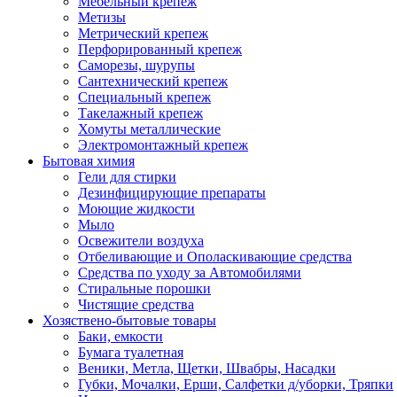
Мебельный крепеж
Метизы
Метрический крепеж
Перфорированный крепеж
Саморезы, шурупы
Сантехнический крепеж
Специальный крепеж
Такелажный крепеж
Хомуты металлические
Электромонтажный крепеж
Бытовая химия
Гели для стирки
Дезинфицирующие препараты
Моющие жидкости
Мыло
Освежители воздуха
Отбеливающие и Ополаскивающие средства
Средства по уходу за Автомобилями
Стиральные порошки
Чистящие средства
Хозяствено-бытовые товары
Баки, емкости
Бумага туалетная
Веники, Метла, Щетки, Швабры, Насадки
Губки, Мочалки, Ерши, Салфетки д/уборки, Тряпки