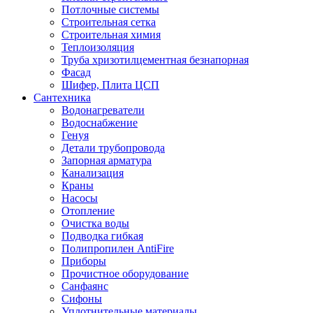
Потлочные системы
Строительная сетка
Строительная химия
Теплоизоляция
Труба хризотилцементная безнапорная
Фасад
Шифер, Плита ЦСП
Сантехника
Водонагреватели
Водоснабжение
Генуя
Детали трубопровода
Запорная арматура
Канализация
Краны
Насосы
Отопление
Очистка воды
Подводка гибкая
Полипропилен AntiFire
Приборы
Прочистное оборудование
Санфаянс
Сифоны
Уплотнительные материалы