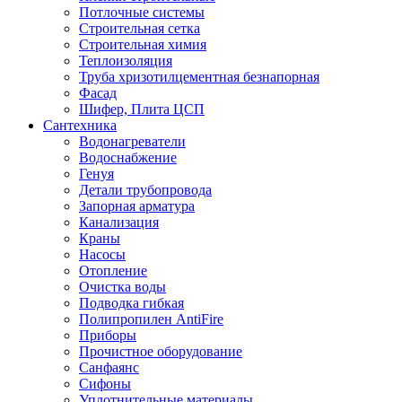
Потлочные системы
Строительная сетка
Строительная химия
Теплоизоляция
Труба хризотилцементная безнапорная
Фасад
Шифер, Плита ЦСП
Сантехника
Водонагреватели
Водоснабжение
Генуя
Детали трубопровода
Запорная арматура
Канализация
Краны
Насосы
Отопление
Очистка воды
Подводка гибкая
Полипропилен AntiFire
Приборы
Прочистное оборудование
Санфаянс
Сифоны
Уплотнительные материалы