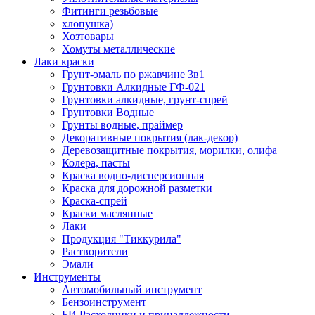
Фитинги резьбовые
хлопушка)
Хозтовары
Хомуты металлические
Лаки краски
Грунт-эмаль по ржавчине 3в1
Грунтовки Алкидные ГФ-021
Грунтовки алкидные, грунт-спрей
Грунтовки Водные
Грунты водные, праймер
Декоративные покрытия (лак-декор)
Деревозащитные покрытия, морилки, олифа
Колера, пасты
Краска водно-дисперсионная
Краска для дорожной разметки
Краска-спрей
Краски маслянные
Лаки
Продукция "Тиккурила"
Растворители
Эмали
Инструменты
Автомобильный инструмент
Бензоинструмент
БИ.Расходники и принадлежности