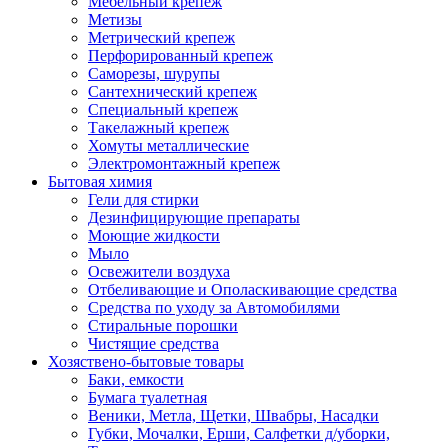
Мебельный крепеж
Метизы
Метрический крепеж
Перфорированный крепеж
Саморезы, шурупы
Сантехнический крепеж
Специальный крепеж
Такелажный крепеж
Хомуты металлические
Электромонтажный крепеж
Бытовая химия
Гели для стирки
Дезинфицирующие препараты
Моющие жидкости
Мыло
Освежители воздуха
Отбеливающие и Ополаскивающие средства
Средства по уходу за Автомобилями
Стиральные порошки
Чистящие средства
Хозяствено-бытовые товары
Баки, емкости
Бумага туалетная
Веники, Метла, Щетки, Швабры, Насадки
Губки, Мочалки, Ерши, Салфетки д/уборки,