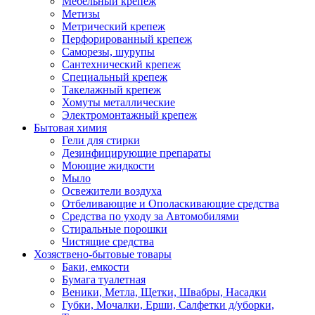
Мебельный крепеж
Метизы
Метрический крепеж
Перфорированный крепеж
Саморезы, шурупы
Сантехнический крепеж
Специальный крепеж
Такелажный крепеж
Хомуты металлические
Электромонтажный крепеж
Бытовая химия
Гели для стирки
Дезинфицирующие препараты
Моющие жидкости
Мыло
Освежители воздуха
Отбеливающие и Ополаскивающие средства
Средства по уходу за Автомобилями
Стиральные порошки
Чистящие средства
Хозяствено-бытовые товары
Баки, емкости
Бумага туалетная
Веники, Метла, Щетки, Швабры, Насадки
Губки, Мочалки, Ерши, Салфетки д/уборки,