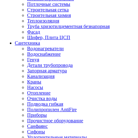
Потлочные системы
Строительная сетка
Строительная химия
Теплоизоляция
Труба хризотилцементная безнапорная
Фасад
Шифер, Плита ЦСП
Сантехника
Водонагреватели
Водоснабжение
Генуя
Детали трубопровода
Запорная арматура
Канализация
Краны
Насосы
Отопление
Очистка воды
Подводка гибкая
Полипропилен AntiFire
Приборы
Прочистное оборудование
Санфаянс
Сифоны
Уплотнительные материалы