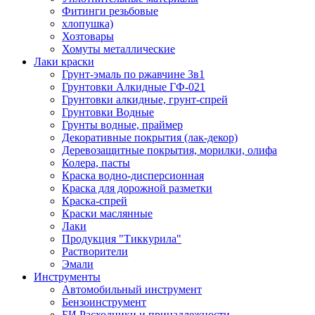
Фитинги резьбовые
хлопушка)
Хозтовары
Хомуты металлические
Лаки краски
Грунт-эмаль по ржавчине 3в1
Грунтовки Алкидные ГФ-021
Грунтовки алкидные, грунт-спрей
Грунтовки Водные
Грунты водные, праймер
Декоративные покрытия (лак-декор)
Деревозащитные покрытия, морилки, олифа
Колера, пасты
Краска водно-дисперсионная
Краска для дорожной разметки
Краска-спрей
Краски маслянные
Лаки
Продукция "Тиккурила"
Растворители
Эмали
Инструменты
Автомобильный инструмент
Бензоинструмент
БИ.Расходники и принадлежности