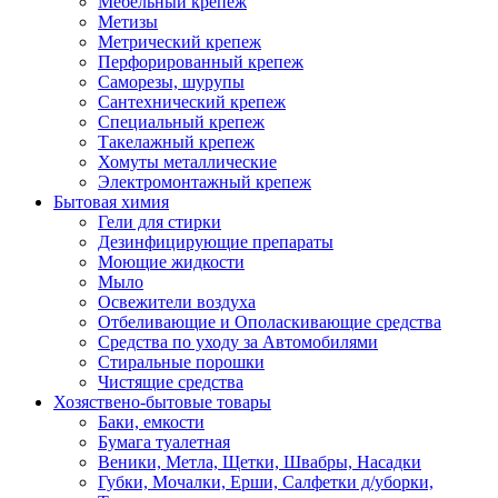
Мебельный крепеж
Метизы
Метрический крепеж
Перфорированный крепеж
Саморезы, шурупы
Сантехнический крепеж
Специальный крепеж
Такелажный крепеж
Хомуты металлические
Электромонтажный крепеж
Бытовая химия
Гели для стирки
Дезинфицирующие препараты
Моющие жидкости
Мыло
Освежители воздуха
Отбеливающие и Ополаскивающие средства
Средства по уходу за Автомобилями
Стиральные порошки
Чистящие средства
Хозяствено-бытовые товары
Баки, емкости
Бумага туалетная
Веники, Метла, Щетки, Швабры, Насадки
Губки, Мочалки, Ерши, Салфетки д/уборки,