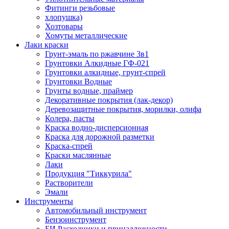
Фитинги резьбовые
хлопушка)
Хозтовары
Хомуты металлические
Лаки краски
Грунт-эмаль по ржавчине 3в1
Грунтовки Алкидные ГФ-021
Грунтовки алкидные, грунт-спрей
Грунтовки Водные
Грунты водные, праймер
Декоративные покрытия (лак-декор)
Деревозащитные покрытия, морилки, олифа
Колера, пасты
Краска водно-дисперсионная
Краска для дорожной разметки
Краска-спрей
Краски маслянные
Лаки
Продукция "Тиккурила"
Растворители
Эмали
Инструменты
Автомобильный инструмент
Бензоинструмент
БИ.Расходники и принадлежности