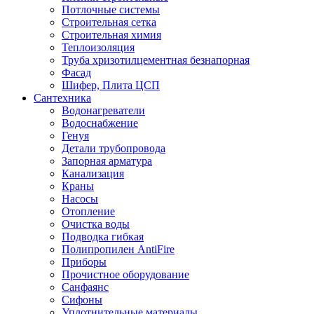
Потлочные системы
Строительная сетка
Строительная химия
Теплоизоляция
Труба хризотилцементная безнапорная
Фасад
Шифер, Плита ЦСП
Сантехника
Водонагреватели
Водоснабжение
Генуя
Детали трубопровода
Запорная арматура
Канализация
Краны
Насосы
Отопление
Очистка воды
Подводка гибкая
Полипропилен AntiFire
Приборы
Прочистное оборудование
Санфаянс
Сифоны
Уплотнительные материалы