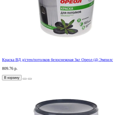
Краска ВД д/стен/потолков белоснежная 3кг Ореол (4) Эмпилс
809.76 р.
В корзину