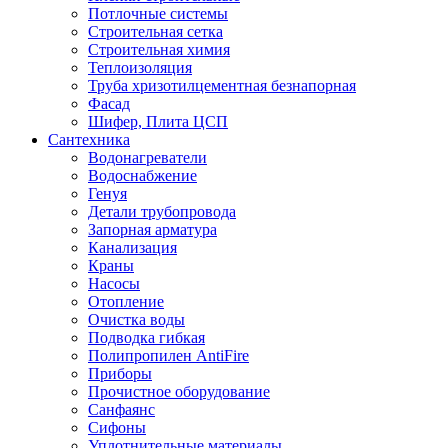
Потлочные системы
Строительная сетка
Строительная химия
Теплоизоляция
Труба хризотилцементная безнапорная
Фасад
Шифер, Плита ЦСП
Сантехника
Водонагреватели
Водоснабжение
Генуя
Детали трубопровода
Запорная арматура
Канализация
Краны
Насосы
Отопление
Очистка воды
Подводка гибкая
Полипропилен AntiFire
Приборы
Прочистное оборудование
Санфаянс
Сифоны
Уплотнительные материалы