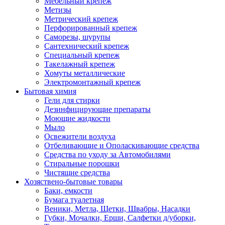
Мебельный крепеж
Метизы
Метрический крепеж
Перфорированный крепеж
Саморезы, шурупы
Сантехнический крепеж
Специальный крепеж
Такелажный крепеж
Хомуты металлические
Электромонтажный крепеж
Бытовая химия
Гели для стирки
Дезинфицирующие препараты
Моющие жидкости
Мыло
Освежители воздуха
Отбеливающие и Ополаскивающие средства
Средства по уходу за Автомобилями
Стиральные порошки
Чистящие средства
Хозяствено-бытовые товары
Баки, емкости
Бумага туалетная
Веники, Метла, Щетки, Швабры, Насадки
Губки, Мочалки, Ерши, Салфетки д/уборки,