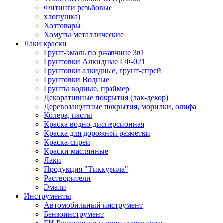
Фитинги резьбовые
хлопушка)
Хозтовары
Хомуты металлические
Лаки краски
Грунт-эмаль по ржавчине 3в1
Грунтовки Алкидные ГФ-021
Грунтовки алкидные, грунт-спрей
Грунтовки Водные
Грунты водные, праймер
Декоративные покрытия (лак-декор)
Деревозащитные покрытия, морилки, олифа
Колера, пасты
Краска водно-дисперсионная
Краска для дорожной разметки
Краска-спрей
Краски маслянные
Лаки
Продукция "Тиккурила"
Растворители
Эмали
Инструменты
Автомобильный инструмент
Бензоинструмент
БИ.Расходники и принадлежности