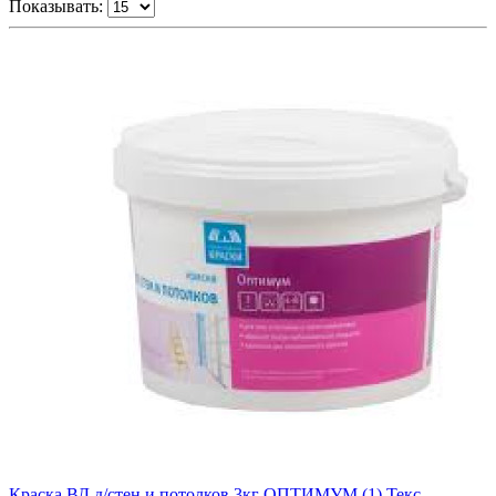
Показывать:
Краска ВД д/стен и потолков 3кг ОПТИМУМ (1) Текс