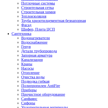
Потлочные системы
Строительная сетка
Строительная химия
Теплоизоляция
Труба хризотилцементная безнапорная
Фасад
Шифер, Плита ЦСП
Сантехника
Водонагреватели
Водоснабжение
Генуя
Детали трубопровода
Запорная арматура
Канализация
Краны
Насосы
Отопление
Очистка воды
Подводка гибкая
Полипропилен AntiFire
Приборы
Прочистное оборудование
Санфаянс
Сифоны
Уплотнительные материалы