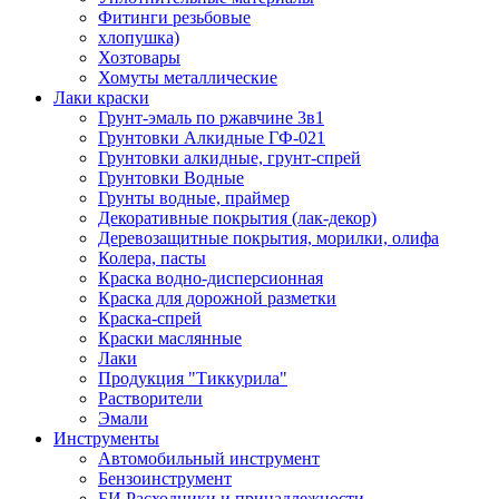
Фитинги резьбовые
хлопушка)
Хозтовары
Хомуты металлические
Лаки краски
Грунт-эмаль по ржавчине 3в1
Грунтовки Алкидные ГФ-021
Грунтовки алкидные, грунт-спрей
Грунтовки Водные
Грунты водные, праймер
Декоративные покрытия (лак-декор)
Деревозащитные покрытия, морилки, олифа
Колера, пасты
Краска водно-дисперсионная
Краска для дорожной разметки
Краска-спрей
Краски маслянные
Лаки
Продукция "Тиккурила"
Растворители
Эмали
Инструменты
Автомобильный инструмент
Бензоинструмент
БИ.Расходники и принадлежности