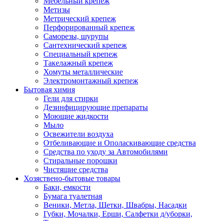
Мебельный крепеж
Метизы
Метрический крепеж
Перфорированный крепеж
Саморезы, шурупы
Сантехнический крепеж
Специальный крепеж
Такелажный крепеж
Хомуты металлические
Электромонтажный крепеж
Бытовая химия
Гели для стирки
Дезинфицирующие препараты
Моющие жидкости
Мыло
Освежители воздуха
Отбеливающие и Ополаскивающие средства
Средства по уходу за Автомобилями
Стиральные порошки
Чистящие средства
Хозяствено-бытовые товары
Баки, емкости
Бумага туалетная
Веники, Метла, Щетки, Швабры, Насадки
Губки, Мочалки, Ерши, Салфетки д/уборки,