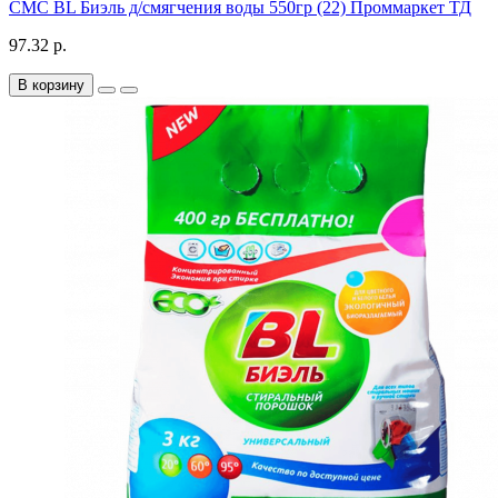
СМС BL Биэль д/смягчения воды 550гр (22) Проммаркет ТД
97.32 р.
В корзину