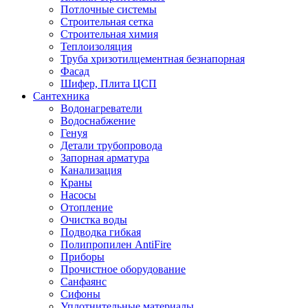
Потлочные системы
Строительная сетка
Строительная химия
Теплоизоляция
Труба хризотилцементная безнапорная
Фасад
Шифер, Плита ЦСП
Сантехника
Водонагреватели
Водоснабжение
Генуя
Детали трубопровода
Запорная арматура
Канализация
Краны
Насосы
Отопление
Очистка воды
Подводка гибкая
Полипропилен AntiFire
Приборы
Прочистное оборудование
Санфаянс
Сифоны
Уплотнительные материалы