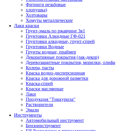
Фитинги резьбовые
хлопушка)
Хозтовары
Хомуты металлические
Лаки краски
Грунт-эмаль по ржавчине 3в1
Грунтовки Алкидные ГФ-021
Грунтовки алкидные, грунт-спрей
Грунтовки Водные
Грунты водные, праймер
Декоративные покрытия (лак-декор)
Деревозащитные покрытия, морилки, олифа
Колера, пасты
Краска водно-дисперсионная
Краска для дорожной разметки
Краска-спрей
Краски маслянные
Лаки
Продукция "Тиккурила"
Растворители
Эмали
Инструменты
Автомобильный инструмент
Бензоинструмент
БИ.Расходники и принадлежности