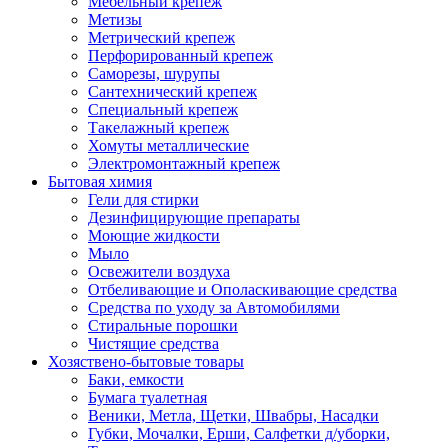
Мебельный крепеж
Метизы
Метрический крепеж
Перфорированный крепеж
Саморезы, шурупы
Сантехнический крепеж
Специальный крепеж
Такелажный крепеж
Хомуты металлические
Электромонтажный крепеж
Бытовая химия
Гели для стирки
Дезинфицирующие препараты
Моющие жидкости
Мыло
Освежители воздуха
Отбеливающие и Ополаскивающие средства
Средства по уходу за Автомобилями
Стиральные порошки
Чистящие средства
Хозяствено-бытовые товары
Баки, емкости
Бумага туалетная
Веники, Метла, Щетки, Швабры, Насадки
Губки, Мочалки, Ерши, Салфетки д/уборки,