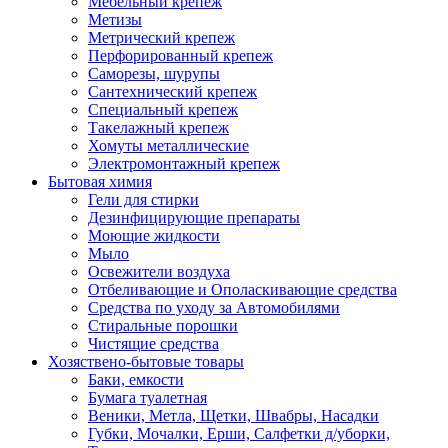
Мебельный крепеж
Метизы
Метрический крепеж
Перфорированный крепеж
Саморезы, шурупы
Сантехнический крепеж
Специальный крепеж
Такелажный крепеж
Хомуты металлические
Электромонтажный крепеж
Бытовая химия
Гели для стирки
Дезинфицирующие препараты
Моющие жидкости
Мыло
Освежители воздуха
Отбеливающие и Ополаскивающие средства
Средства по уходу за Автомобилями
Стиральные порошки
Чистящие средства
Хозяствено-бытовые товары
Баки, емкости
Бумага туалетная
Веники, Метла, Щетки, Швабры, Насадки
Губки, Мочалки, Ерши, Салфетки д/уборки,