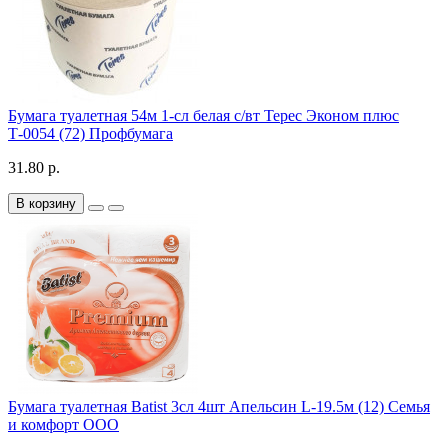
Бумага туалетная 54м 1-сл белая с/вт Терес Эконом плюс
Т-0054 (72) Профбумага
31.80 р.
В корзину
Бумага туалетная Batist 3сл 4шт Апельсин L-19.5м (12) Семья
и комфорт ООО