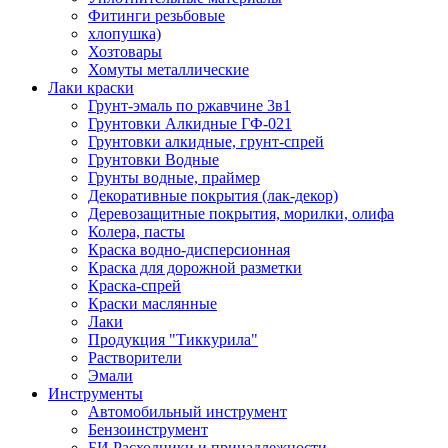
Фитинги резьбовые
хлопушка)
Хозтовары
Хомуты металлические
Лаки краски
Грунт-эмаль по ржавчине 3в1
Грунтовки Алкидные ГФ-021
Грунтовки алкидные, грунт-спрей
Грунтовки Водные
Грунты водные, праймер
Декоративные покрытия (лак-декор)
Деревозащитные покрытия, морилки, олифа
Колера, пасты
Краска водно-дисперсионная
Краска для дорожной разметки
Краска-спрей
Краски маслянные
Лаки
Продукция "Тиккурила"
Растворители
Эмали
Инструменты
Автомобильный инструмент
Бензоинструмент
БИ.Расходники и принадлежности