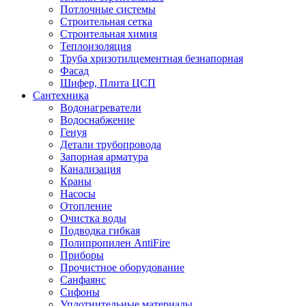
Потлочные системы
Строительная сетка
Строительная химия
Теплоизоляция
Труба хризотилцементная безнапорная
Фасад
Шифер, Плита ЦСП
Сантехника
Водонагреватели
Водоснабжение
Генуя
Детали трубопровода
Запорная арматура
Канализация
Краны
Насосы
Отопление
Очистка воды
Подводка гибкая
Полипропилен AntiFire
Приборы
Прочистное оборудование
Санфаянс
Сифоны
Уплотнительные материалы