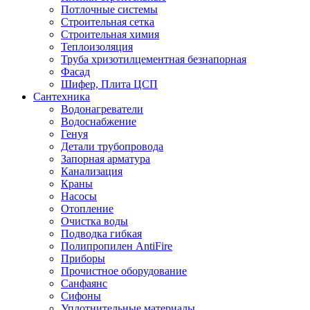
Потлочные системы
Строительная сетка
Строительная химия
Теплоизоляция
Труба хризотилцементная безнапорная
Фасад
Шифер, Плита ЦСП
Сантехника
Водонагреватели
Водоснабжение
Генуя
Детали трубопровода
Запорная арматура
Канализация
Краны
Насосы
Отопление
Очистка воды
Подводка гибкая
Полипропилен AntiFire
Приборы
Прочистное оборудование
Санфаянс
Сифоны
Уплотнительные материалы