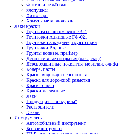
Фитинги резьбовые
хлопушка)
Хозтовары
Хомуты металлические
Лаки краски
Грунт-эмаль по ржавчине 3в1
Грунтовки Алкидные ГФ-021
Грунтовки алкидные, грунт-спрей
Грунтовки Водные
Грунты водные, праймер
Декоративные покрытия (лак-декор)
Деревозащитные покрытия, морилки, олифа
Колера, пасты
Краска водно-дисперсионная
Краска для дорожной разметки
Краска-спрей
Краски маслянные
Лаки
Продукция "Тиккурила"
Растворители
Эмали
Инструменты
Автомобильный инструмент
Бензоинструмент
БИ.Расходники и принадлежности