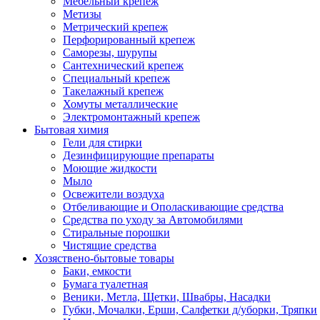
Мебельный крепеж
Метизы
Метрический крепеж
Перфорированный крепеж
Саморезы, шурупы
Сантехнический крепеж
Специальный крепеж
Такелажный крепеж
Хомуты металлические
Электромонтажный крепеж
Бытовая химия
Гели для стирки
Дезинфицирующие препараты
Моющие жидкости
Мыло
Освежители воздуха
Отбеливающие и Ополаскивающие средства
Средства по уходу за Автомобилями
Стиральные порошки
Чистящие средства
Хозяствено-бытовые товары
Баки, емкости
Бумага туалетная
Веники, Метла, Щетки, Швабры, Насадки
Губки, Мочалки, Ерши, Салфетки д/уборки, Тряпки