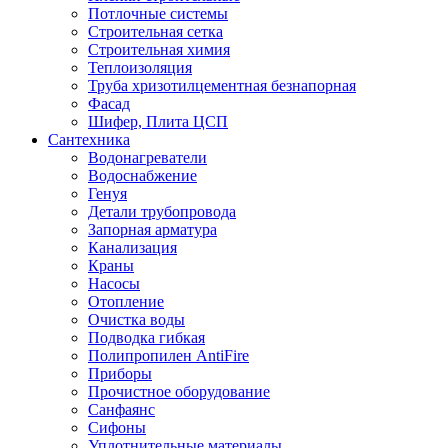
Потлочные системы
Строительная сетка
Строительная химия
Теплоизоляция
Труба хризотилцементная безнапорная
Фасад
Шифер, Плита ЦСП
Сантехника
Водонагреватели
Водоснабжение
Генуя
Детали трубопровода
Запорная арматура
Канализация
Краны
Насосы
Отопление
Очистка воды
Подводка гибкая
Полипропилен AntiFire
Приборы
Прочистное оборудование
Санфаянс
Сифоны
Уплотнительные материалы