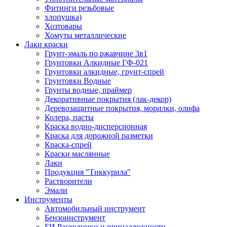
Фитинги резьбовые
хлопушка)
Хозтовары
Хомуты металлические
Лаки краски
Грунт-эмаль по ржавчине 3в1
Грунтовки Алкидные ГФ-021
Грунтовки алкидные, грунт-спрей
Грунтовки Водные
Грунты водные, праймер
Декоративные покрытия (лак-декор)
Деревозащитные покрытия, морилки, олифа
Колера, пасты
Краска водно-дисперсионная
Краска для дорожной разметки
Краска-спрей
Краски маслянные
Лаки
Продукция "Тиккурила"
Растворители
Эмали
Инструменты
Автомобильный инструмент
Бензоинструмент
БИ.Расходники и принадлежности