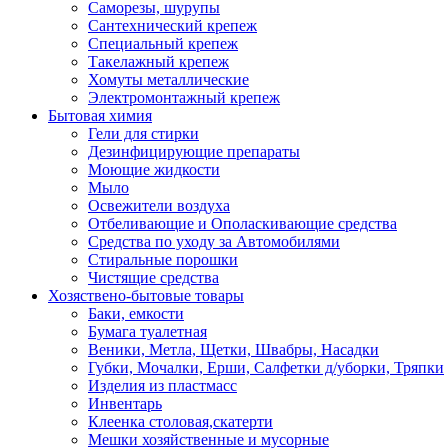
Саморезы, шурупы
Сантехнический крепеж
Специальный крепеж
Такелажный крепеж
Хомуты металлические
Электромонтажный крепеж
Бытовая химия
Гели для стирки
Дезинфицирующие препараты
Моющие жидкости
Мыло
Освежители воздуха
Отбеливающие и Ополаскивающие средства
Средства по уходу за Автомобилями
Стиральные порошки
Чистящие средства
Хозяствено-бытовые товары
Баки, емкости
Бумага туалетная
Веники, Метла, Щетки, Швабры, Насадки
Губки, Мочалки, Ерши, Салфетки д/уборки, Тряпки
Изделия из пластмасс
Инвентарь
Клеенка столовая,скатерти
Мешки хозяйственные и мусорные