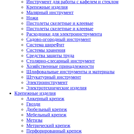
Инструмент для работы с кафелем и стеклом
Крепежные изделия
Малярный инструмент
Ножи
Пистолеты скелетные и клеевые
Пистолеты скелетные и клеевые
Расходники для электроинструмента
Садово-огородный инструмент
Система ширеФит
Системы хранения
Средства защиты труда
Столярно-слесарный инструмент
Хозяйственные принадлежности
Шлифовальные инструменты и материалы
Штукатурный инструмент
Электроинструмент
Электротехнические изделия
Крепежные изделия
Анкерный крепеж
Гвозди
Дюбельный крепеж
Мебельный крепеж
Метизы
Метрический крепеж
Перфорированный крепеж