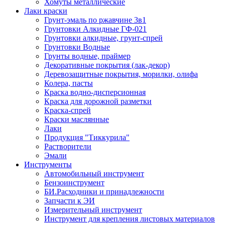
Хомуты металлические
Лаки краски
Грунт-эмаль по ржавчине 3в1
Грунтовки Алкидные ГФ-021
Грунтовки алкидные, грунт-спрей
Грунтовки Водные
Грунты водные, праймер
Декоративные покрытия (лак-декор)
Деревозащитные покрытия, морилки, олифа
Колера, пасты
Краска водно-дисперсионная
Краска для дорожной разметки
Краска-спрей
Краски маслянные
Лаки
Продукция "Тиккурила"
Растворители
Эмали
Инструменты
Автомобильный инструмент
Бензоинструмент
БИ.Расходники и принадлежности
Запчасти к ЭИ
Измерительный инструмент
Инструмент для крепления листовых материалов