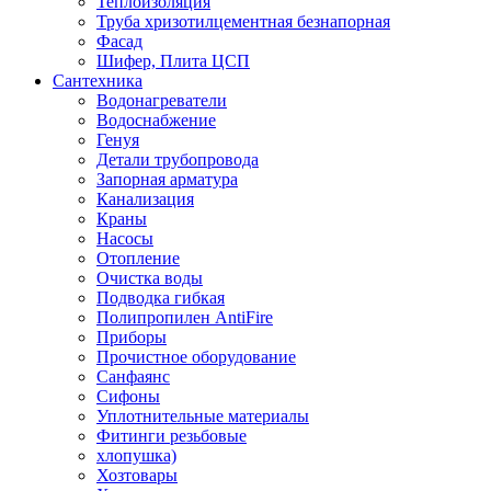
Теплоизоляция
Труба хризотилцементная безнапорная
Фасад
Шифер, Плита ЦСП
Сантехника
Водонагреватели
Водоснабжение
Генуя
Детали трубопровода
Запорная арматура
Канализация
Краны
Насосы
Отопление
Очистка воды
Подводка гибкая
Полипропилен AntiFire
Приборы
Прочистное оборудование
Санфаянс
Сифоны
Уплотнительные материалы
Фитинги резьбовые
хлопушка)
Хозтовары