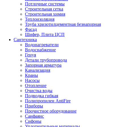
Потлочные системы
Строительная сетка
Строительная химия
Теплоизоляция
Труба хризотилцементная безнапорная
Фасад
Шифер, Плита ЦСП
Сантехника
Водонагреватели
Водоснабжение
Генуя
Детали трубопровода
Запорная арматура
Канализация
Краны
Насосы
Отопление
Очистка воды
Подводка гибкая
Полипропилен AntiFire
Приборы
Прочистное оборудование
Санфаянс
Сифоны
Уплотнительные материалы