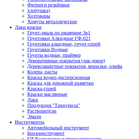
Фитинги резьбовые
хлопушка)
Хозтовары
Хомуты металлические
Лаки краски
Грунт-эмаль по ржавчине 3в1
Грунтовки Алкидные ГФ-021
Грунтовки алкидные, грунт-спрей
Грунтовки Водные
Грунты водные, праймер
Декоративные покрытия (лак-декор)
Деревозащитные покрытия, морилки, олифа
Колера, пасты
Краска водно-дисперсионная
Краска для дорожной разметки
Краска-спрей
Краски маслянные
Лаки
Продукция "Тиккурила"
Растворители
Эмали
Инструменты
Автомобильный инструмент
Бензоинструмент
БИ.Расходники и принадлежности