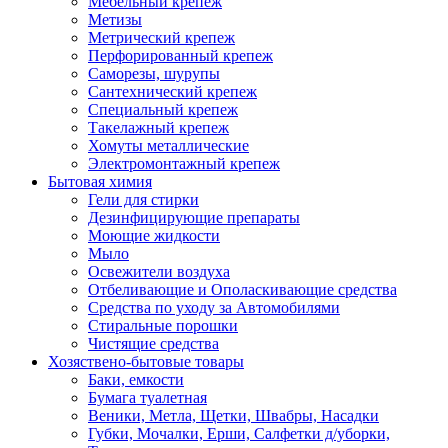
Мебельный крепеж
Метизы
Метрический крепеж
Перфорированный крепеж
Саморезы, шурупы
Сантехнический крепеж
Специальный крепеж
Такелажный крепеж
Хомуты металлические
Электромонтажный крепеж
Бытовая химия
Гели для стирки
Дезинфицирующие препараты
Моющие жидкости
Мыло
Освежители воздуха
Отбеливающие и Ополаскивающие средства
Средства по уходу за Автомобилями
Стиральные порошки
Чистящие средства
Хозяствено-бытовые товары
Баки, емкости
Бумага туалетная
Веники, Метла, Щетки, Швабры, Насадки
Губки, Мочалки, Ерши, Салфетки д/уборки,