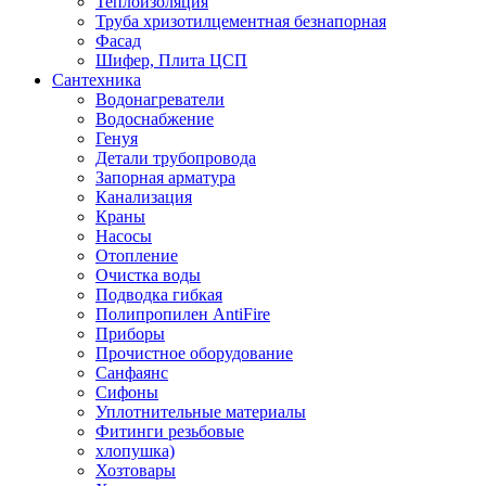
Теплоизоляция
Труба хризотилцементная безнапорная
Фасад
Шифер, Плита ЦСП
Сантехника
Водонагреватели
Водоснабжение
Генуя
Детали трубопровода
Запорная арматура
Канализация
Краны
Насосы
Отопление
Очистка воды
Подводка гибкая
Полипропилен AntiFire
Приборы
Прочистное оборудование
Санфаянс
Сифоны
Уплотнительные материалы
Фитинги резьбовые
хлопушка)
Хозтовары