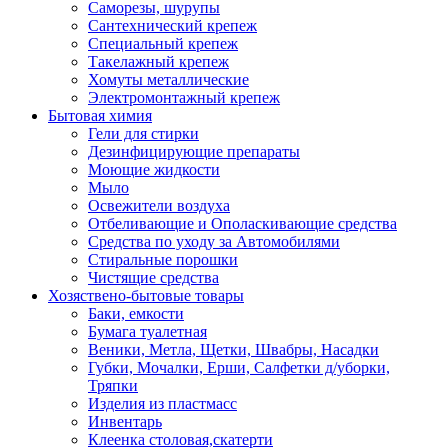
Саморезы, шурупы
Сантехнический крепеж
Специальный крепеж
Такелажный крепеж
Хомуты металлические
Электромонтажный крепеж
Бытовая химия
Гели для стирки
Дезинфицирующие препараты
Моющие жидкости
Мыло
Освежители воздуха
Отбеливающие и Ополаскивающие средства
Средства по уходу за Автомобилями
Стиральные порошки
Чистящие средства
Хозяствено-бытовые товары
Баки, емкости
Бумага туалетная
Веники, Метла, Щетки, Швабры, Насадки
Губки, Мочалки, Ерши, Салфетки д/уборки,
Тряпки
Изделия из пластмасс
Инвентарь
Клеенка столовая,скатерти