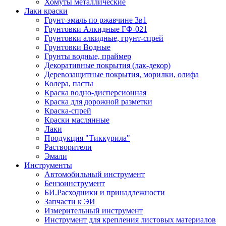
Хомуты металлические
Лаки краски
Грунт-эмаль по ржавчине 3в1
Грунтовки Алкидные ГФ-021
Грунтовки алкидные, грунт-спрей
Грунтовки Водные
Грунты водные, праймер
Декоративные покрытия (лак-декор)
Деревозащитные покрытия, морилки, олифа
Колера, пасты
Краска водно-дисперсионная
Краска для дорожной разметки
Краска-спрей
Краски маслянные
Лаки
Продукция "Тиккурила"
Растворители
Эмали
Инструменты
Автомобильный инструмент
Бензоинструмент
БИ.Расходники и принадлежности
Запчасти к ЭИ
Измерительный инструмент
Инструмент для крепления листовых материалов