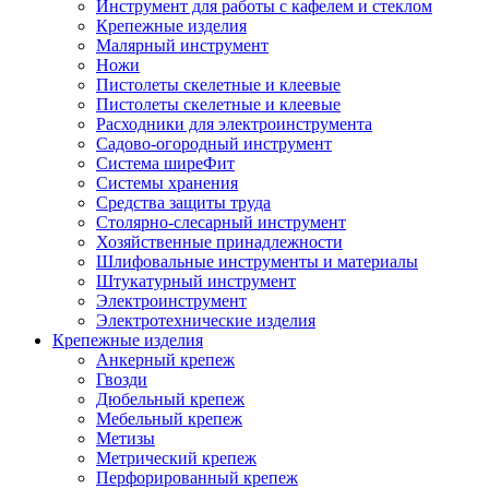
Инструмент для работы с кафелем и стеклом
Крепежные изделия
Малярный инструмент
Ножи
Пистолеты скелетные и клеевые
Пистолеты скелетные и клеевые
Расходники для электроинструмента
Садово-огородный инструмент
Система ширеФит
Системы хранения
Средства защиты труда
Столярно-слесарный инструмент
Хозяйственные принадлежности
Шлифовальные инструменты и материалы
Штукатурный инструмент
Электроинструмент
Электротехнические изделия
Крепежные изделия
Анкерный крепеж
Гвозди
Дюбельный крепеж
Мебельный крепеж
Метизы
Метрический крепеж
Перфорированный крепеж