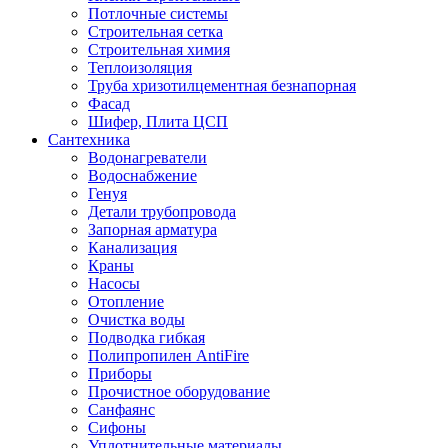
Потлочные системы
Строительная сетка
Строительная химия
Теплоизоляция
Труба хризотилцементная безнапорная
Фасад
Шифер, Плита ЦСП
Сантехника
Водонагреватели
Водоснабжение
Генуя
Детали трубопровода
Запорная арматура
Канализация
Краны
Насосы
Отопление
Очистка воды
Подводка гибкая
Полипропилен AntiFire
Приборы
Прочистное оборудование
Санфаянс
Сифоны
Уплотнительные материалы