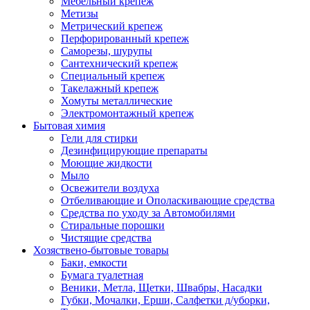
Мебельный крепеж
Метизы
Метрический крепеж
Перфорированный крепеж
Саморезы, шурупы
Сантехнический крепеж
Специальный крепеж
Такелажный крепеж
Хомуты металлические
Электромонтажный крепеж
Бытовая химия
Гели для стирки
Дезинфицирующие препараты
Моющие жидкости
Мыло
Освежители воздуха
Отбеливающие и Ополаскивающие средства
Средства по уходу за Автомобилями
Стиральные порошки
Чистящие средства
Хозяствено-бытовые товары
Баки, емкости
Бумага туалетная
Веники, Метла, Щетки, Швабры, Насадки
Губки, Мочалки, Ерши, Салфетки д/уборки,