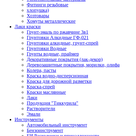
Фитинги резьбовые
хлопушка)
Хозтовары
Хомуты металлические
Лаки краски
Грунт-эмаль по ржавчине 3в1
Грунтовки Алкидные ГФ-021
Грунтовки алкидные, грунт-спрей
Грунтовки Водные
Грунты водные, праймер
Декоративные покрытия (лак-декор)
Деревозащитные покрытия, морилки, олифа
Колера, пасты
Краска водно-дисперсионная
Краска для дорожной разметки
Краска-спрей
Краски маслянные
Лаки
Продукция "Тиккурила"
Растворители
Эмали
Инструменты
Автомобильный инструмент
Бензоинструмент
БИ.Расходники и принадлежности