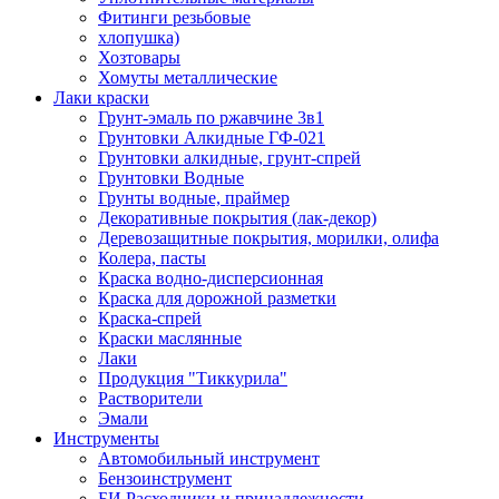
Фитинги резьбовые
хлопушка)
Хозтовары
Хомуты металлические
Лаки краски
Грунт-эмаль по ржавчине 3в1
Грунтовки Алкидные ГФ-021
Грунтовки алкидные, грунт-спрей
Грунтовки Водные
Грунты водные, праймер
Декоративные покрытия (лак-декор)
Деревозащитные покрытия, морилки, олифа
Колера, пасты
Краска водно-дисперсионная
Краска для дорожной разметки
Краска-спрей
Краски маслянные
Лаки
Продукция "Тиккурила"
Растворители
Эмали
Инструменты
Автомобильный инструмент
Бензоинструмент
БИ.Расходники и принадлежности