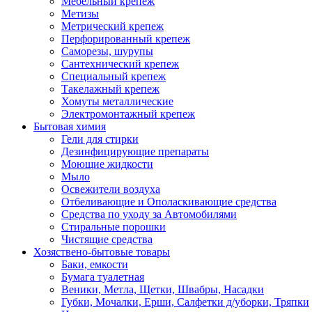
Мебельный крепеж
Метизы
Метрический крепеж
Перфорированный крепеж
Саморезы, шурупы
Сантехнический крепеж
Специальный крепеж
Такелажный крепеж
Хомуты металлические
Электромонтажный крепеж
Бытовая химия
Гели для стирки
Дезинфицирующие препараты
Моющие жидкости
Мыло
Освежители воздуха
Отбеливающие и Ополаскивающие средства
Средства по уходу за Автомобилями
Стиральные порошки
Чистящие средства
Хозяствено-бытовые товары
Баки, емкости
Бумага туалетная
Веники, Метла, Щетки, Швабры, Насадки
Губки, Мочалки, Ерши, Салфетки д/уборки, Тряпки