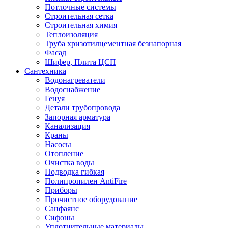
Потлочные системы
Строительная сетка
Строительная химия
Теплоизоляция
Труба хризотилцементная безнапорная
Фасад
Шифер, Плита ЦСП
Сантехника
Водонагреватели
Водоснабжение
Генуя
Детали трубопровода
Запорная арматура
Канализация
Краны
Насосы
Отопление
Очистка воды
Подводка гибкая
Полипропилен AntiFire
Приборы
Прочистное оборудование
Санфаянс
Сифоны
Уплотнительные материалы