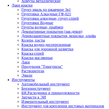
Хомуты металлические
Лаки краски
Грунт-эмаль по ржавчине 3в1
Грунтовки Алкидные ГФ-021
Грунтовки алкидные, грунт-спрей
Грунтовки Водные
Грунты водные, праймер
Декоративные покрытия (лак-декор)
Деревозащитные покрытия, морилки, олифа
Колера, пасты
Краска водно-дисперсионная
Краска для дорожной разметки
Краска-спрей
Краски маслянные
Лаки
Продукция "Тиккурила"
Растворители
Эмали
Инструменты
Автомобильный инструмент
Бензоинструмент
БИ.Расходники и принадлежности
Запчасти к ЭИ
Измерительный инструмент
Инструмент для крепления листовых материалов