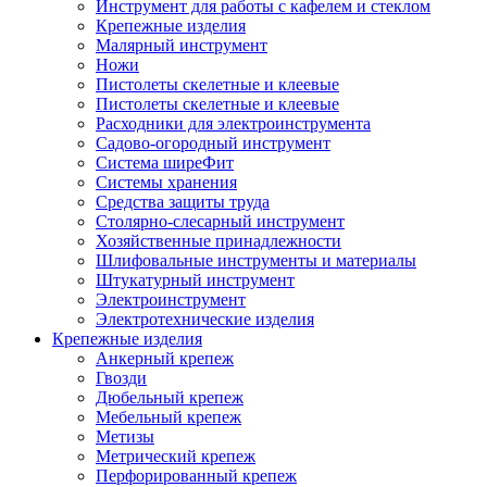
Инструмент для работы с кафелем и стеклом
Крепежные изделия
Малярный инструмент
Ножи
Пистолеты скелетные и клеевые
Пистолеты скелетные и клеевые
Расходники для электроинструмента
Садово-огородный инструмент
Система ширеФит
Системы хранения
Средства защиты труда
Столярно-слесарный инструмент
Хозяйственные принадлежности
Шлифовальные инструменты и материалы
Штукатурный инструмент
Электроинструмент
Электротехнические изделия
Крепежные изделия
Анкерный крепеж
Гвозди
Дюбельный крепеж
Мебельный крепеж
Метизы
Метрический крепеж
Перфорированный крепеж