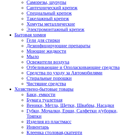
Саморезы, шурупы
Сантехнический крепеж
Специальный крепеж
Такелажный крепеж
Хомуты металлические
Электромонтажный крепеж
Бытовая химия
Гели для стирки
Дезинфицирующие препараты
Моющие жидкости
Мыло
Освежители воздуха
Отбеливающие и Ополаскивающие средства
Средства по уходу за Автомобилями
Стиральные порошки
Чистящие средства
Хозяствено-бытовые товары
Баки, емкости
Бумага туалетная
Веники, Метла, Щетки, Швабры, Насадки
Губки, Мочалки, Ерши, Салфетки д/уборки,
Тряпки
Изделия из пластмасс
Инвентарь
Клеенка столовая,скатерти