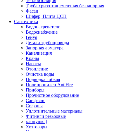
Теплоизоляция
Труба хризотилцементная безнапорная
Фасад
Шифер, Плита ЦСП
Сантехника
Водонагреватели
Водоснабжение
Генуя
Детали трубопровода
Запорная арматура
Канализация
Краны
Насосы
Отопление
Очистка воды
Подводка гибкая
Полипропилен AntiFire
Приборы
Прочистное оборудование
Санфаянс
Сифоны
Уплотнительные материалы
Фитинги резьбовые
хлопушка)
Хозтовары