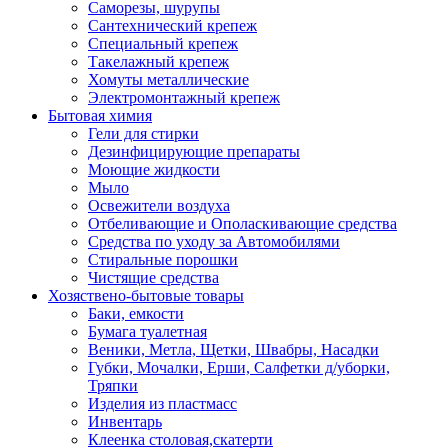
Саморезы, шурупы
Сантехнический крепеж
Специальный крепеж
Такелажный крепеж
Хомуты металлические
Электромонтажный крепеж
Бытовая химия
Гели для стирки
Дезинфицирующие препараты
Моющие жидкости
Мыло
Освежители воздуха
Отбеливающие и Ополаскивающие средства
Средства по уходу за Автомобилями
Стиральные порошки
Чистящие средства
Хозяствено-бытовые товары
Баки, емкости
Бумага туалетная
Веники, Метла, Щетки, Швабры, Насадки
Губки, Мочалки, Ерши, Салфетки д/уборки,
Тряпки
Изделия из пластмасс
Инвентарь
Клеенка столовая,скатерти