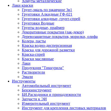
Хомуты металлические
Лаки краски
Грунт-эмаль по ржавчине 3в1
Грунтовки Алкидные ГФ-021
Грунтовки алкидные, грунт-спрей
Грунтовки Водные
Грунты водные, праймер
Декоративные покрытия (лак-декор)
Деревозащитные покрытия, морилки, олифа
Колера, пасты
Краска водно-дисперсионная
Краска для дорожной разметки
Краска-спрей
Краски маслянные
Лаки
Продукция "Тиккурила"
Растворители
Эмали
Инструменты
Автомобильный инструмент
Бензоинструмент
БИ.Расходники и принадлежности
Запчасти к ЭИ
Измерительный инструмент
Инструмент для крепления листовых материалов