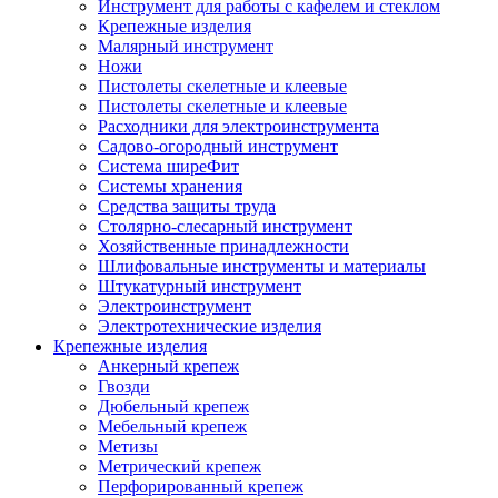
Инструмент для работы с кафелем и стеклом
Крепежные изделия
Малярный инструмент
Ножи
Пистолеты скелетные и клеевые
Пистолеты скелетные и клеевые
Расходники для электроинструмента
Садово-огородный инструмент
Система ширеФит
Системы хранения
Средства защиты труда
Столярно-слесарный инструмент
Хозяйственные принадлежности
Шлифовальные инструменты и материалы
Штукатурный инструмент
Электроинструмент
Электротехнические изделия
Крепежные изделия
Анкерный крепеж
Гвозди
Дюбельный крепеж
Мебельный крепеж
Метизы
Метрический крепеж
Перфорированный крепеж