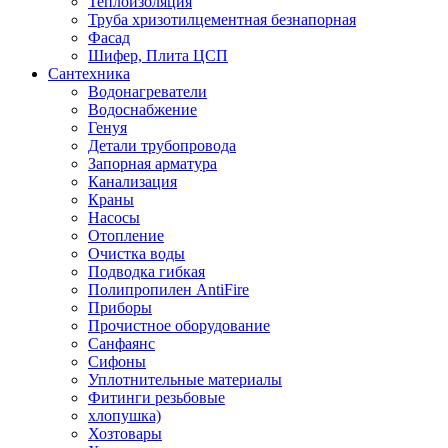
Теплоизоляция
Труба хризотилцементная безнапорная
Фасад
Шифер, Плита ЦСП
Сантехника
Водонагреватели
Водоснабжение
Генуя
Детали трубопровода
Запорная арматура
Канализация
Краны
Насосы
Отопление
Очистка воды
Подводка гибкая
Полипропилен AntiFire
Приборы
Прочистное оборудование
Санфаянс
Сифоны
Уплотнительные материалы
Фитинги резьбовые
хлопушка)
Хозтовары