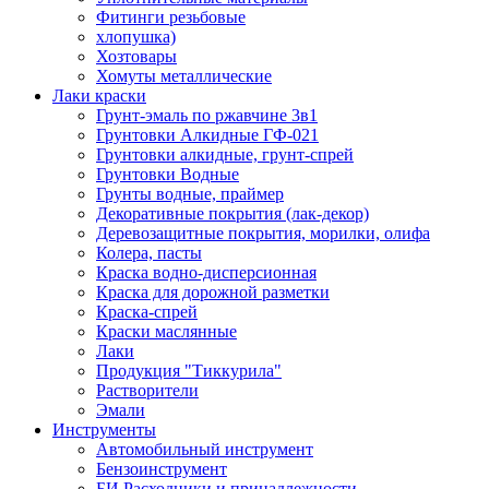
Фитинги резьбовые
хлопушка)
Хозтовары
Хомуты металлические
Лаки краски
Грунт-эмаль по ржавчине 3в1
Грунтовки Алкидные ГФ-021
Грунтовки алкидные, грунт-спрей
Грунтовки Водные
Грунты водные, праймер
Декоративные покрытия (лак-декор)
Деревозащитные покрытия, морилки, олифа
Колера, пасты
Краска водно-дисперсионная
Краска для дорожной разметки
Краска-спрей
Краски маслянные
Лаки
Продукция "Тиккурила"
Растворители
Эмали
Инструменты
Автомобильный инструмент
Бензоинструмент
БИ.Расходники и принадлежности