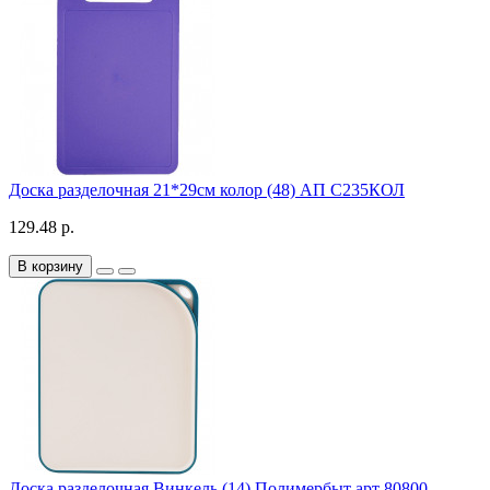
Доска разделочная 21*29см колор (48) АП С235КОЛ
129.48 р.
В корзину
Доска разделочная Винкель (14) Полимербыт арт 80800