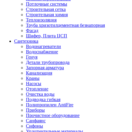
Потлочные системы
Строительная сетка
Строительная химия
Теплоизоляция
Труба хризотилцементная безнапорная
Фасад
Шифер, Плита ЦСП
Сантехника
Водонагреватели
Водоснабжение
Генуя
Детали трубопровода
Запорная арматура
Канализация
Краны
Насосы
Отопление
Очистка воды
Подводка гибкая
Полипропилен AntiFire
Приборы
Прочистное оборудование
Санфаянс
Сифоны
Уплотнительные материалы