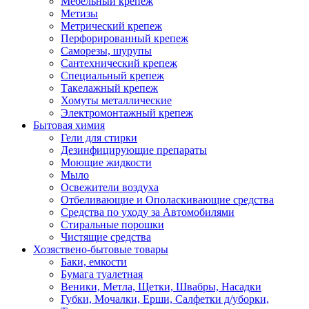
Мебельный крепеж
Метизы
Метрический крепеж
Перфорированный крепеж
Саморезы, шурупы
Сантехнический крепеж
Специальный крепеж
Такелажный крепеж
Хомуты металлические
Электромонтажный крепеж
Бытовая химия
Гели для стирки
Дезинфицирующие препараты
Моющие жидкости
Мыло
Освежители воздуха
Отбеливающие и Ополаскивающие средства
Средства по уходу за Автомобилями
Стиральные порошки
Чистящие средства
Хозяствено-бытовые товары
Баки, емкости
Бумага туалетная
Веники, Метла, Щетки, Швабры, Насадки
Губки, Мочалки, Ерши, Салфетки д/уборки,