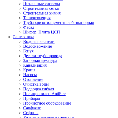
Потлочные системы
Строительная сетка
Строительная химия
Теплоизоляция
Труба хризотилцементная безнапорная
Фасад
Шифер, Плита ЦСП
Сантехника
Водонагреватели
Водоснабжение
Генуя
Детали трубопровода
Запорная арматура
Канализация
Краны
Насосы
Отопление
Очистка воды
Подводка гибкая
Полипропилен AntiFire
Приборы
Прочистное оборудование
Санфаянс
Сифоны
Уплотнительные материалы