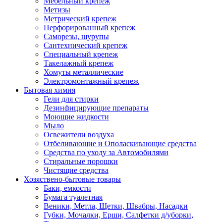
Мебельный крепеж
Метизы
Метрический крепеж
Перфорированный крепеж
Саморезы, шурупы
Сантехнический крепеж
Специальный крепеж
Такелажный крепеж
Хомуты металлические
Электромонтажный крепеж
Бытовая химия
Гели для стирки
Дезинфицирующие препараты
Моющие жидкости
Мыло
Освежители воздуха
Отбеливающие и Ополаскивающие средства
Средства по уходу за Автомобилями
Стиральные порошки
Чистящие средства
Хозяствено-бытовые товары
Баки, емкости
Бумага туалетная
Веники, Метла, Щетки, Швабры, Насадки
Губки, Мочалки, Ерши, Салфетки д/уборки,