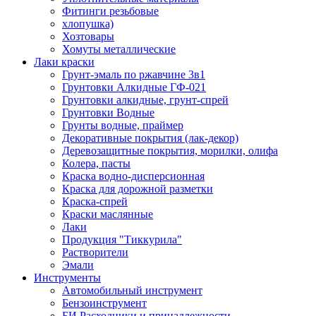
Фитинги резьбовые
хлопушка)
Хозтовары
Хомуты металлические
Лаки краски
Грунт-эмаль по ржавчине 3в1
Грунтовки Алкидные ГФ-021
Грунтовки алкидные, грунт-спрей
Грунтовки Водные
Грунты водные, праймер
Декоративные покрытия (лак-декор)
Деревозащитные покрытия, морилки, олифа
Колера, пасты
Краска водно-дисперсионная
Краска для дорожной разметки
Краска-спрей
Краски маслянные
Лаки
Продукция "Тиккурила"
Растворители
Эмали
Инструменты
Автомобильный инструмент
Бензоинструмент
БИ.Расходники и принадлежности