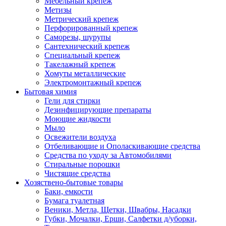
Мебельный крепеж
Метизы
Метрический крепеж
Перфорированный крепеж
Саморезы, шурупы
Сантехнический крепеж
Специальный крепеж
Такелажный крепеж
Хомуты металлические
Электромонтажный крепеж
Бытовая химия
Гели для стирки
Дезинфицирующие препараты
Моющие жидкости
Мыло
Освежители воздуха
Отбеливающие и Ополаскивающие средства
Средства по уходу за Автомобилями
Стиральные порошки
Чистящие средства
Хозяствено-бытовые товары
Баки, емкости
Бумага туалетная
Веники, Метла, Щетки, Швабры, Насадки
Губки, Мочалки, Ерши, Салфетки д/уборки,