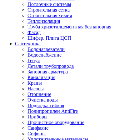
Потлочные системы
Строительная сетка
Строительная химия
Теплоизоляция
Труба хризотилцементная безнапорная
Фасад
Шифер, Плита ЦСП
Сантехника
Водонагреватели
Водоснабжение
Генуя
Детали трубопровода
Запорная арматура
Канализация
Краны
Насосы
Отопление
Очистка воды
Подводка гибкая
Полипропилен AntiFire
Приборы
Прочистное оборудование
Санфаянс
Сифоны
Уплотнительные материалы