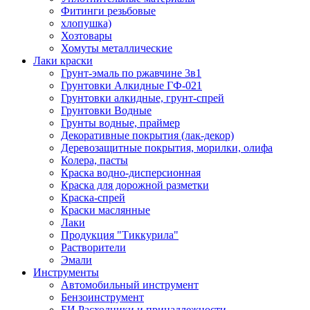
Фитинги резьбовые
хлопушка)
Хозтовары
Хомуты металлические
Лаки краски
Грунт-эмаль по ржавчине 3в1
Грунтовки Алкидные ГФ-021
Грунтовки алкидные, грунт-спрей
Грунтовки Водные
Грунты водные, праймер
Декоративные покрытия (лак-декор)
Деревозащитные покрытия, морилки, олифа
Колера, пасты
Краска водно-дисперсионная
Краска для дорожной разметки
Краска-спрей
Краски маслянные
Лаки
Продукция "Тиккурила"
Растворители
Эмали
Инструменты
Автомобильный инструмент
Бензоинструмент
БИ.Расходники и принадлежности