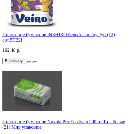
Полотенце бумажное INSHIRO белый 2сл 2рул/уп (12)
арт.5П22I
192.48 р.
В корзину
Полотенце бумажное Nuvola Pro Eco Z-сл 200шт 1-сл белые
(21) Мир упаковки