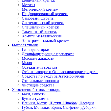
Мебельный крепеж
Метизы
Метрический крепеж
Перфорированный крепеж
Саморезы, шурупы
Сантехнический крепеж
Специальный крепеж
Такелажный крепеж
Хомуты металлические
Электромонтажный крепеж
Бытовая химия
Гели для стирки
Дезинфицирующие препараты
Моющие жидкости
Мыло
Освежители воздуха
Отбеливающие и Ополаскивающие средства
Средства по уходу за Автомобилями
Стиральные порошки
Чистящие средства
Хозяствено-бытовые товары
Баки, емкости
Бумага туалетная
Веники, Метла, Щетки, Швабры, Насадки
Губки, Мочалки, Ерши, Салфетки д/уборки,