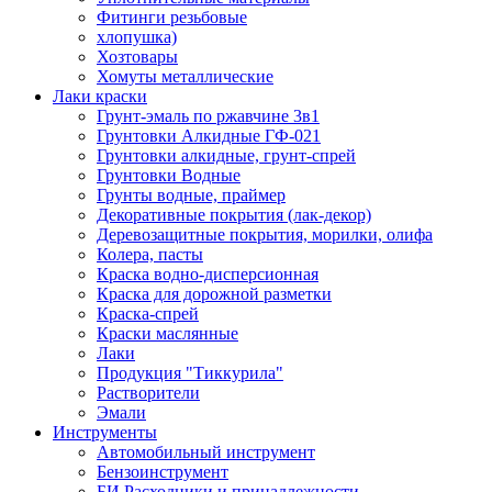
Фитинги резьбовые
хлопушка)
Хозтовары
Хомуты металлические
Лаки краски
Грунт-эмаль по ржавчине 3в1
Грунтовки Алкидные ГФ-021
Грунтовки алкидные, грунт-спрей
Грунтовки Водные
Грунты водные, праймер
Декоративные покрытия (лак-декор)
Деревозащитные покрытия, морилки, олифа
Колера, пасты
Краска водно-дисперсионная
Краска для дорожной разметки
Краска-спрей
Краски маслянные
Лаки
Продукция "Тиккурила"
Растворители
Эмали
Инструменты
Автомобильный инструмент
Бензоинструмент
БИ.Расходники и принадлежности