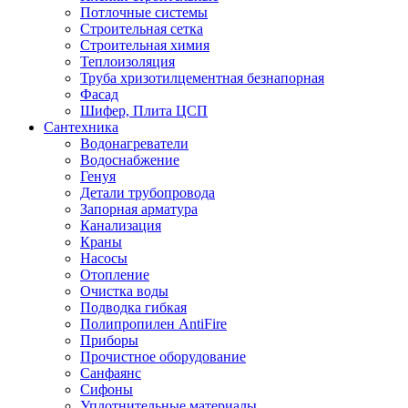
Потлочные системы
Строительная сетка
Строительная химия
Теплоизоляция
Труба хризотилцементная безнапорная
Фасад
Шифер, Плита ЦСП
Сантехника
Водонагреватели
Водоснабжение
Генуя
Детали трубопровода
Запорная арматура
Канализация
Краны
Насосы
Отопление
Очистка воды
Подводка гибкая
Полипропилен AntiFire
Приборы
Прочистное оборудование
Санфаянс
Сифоны
Уплотнительные материалы