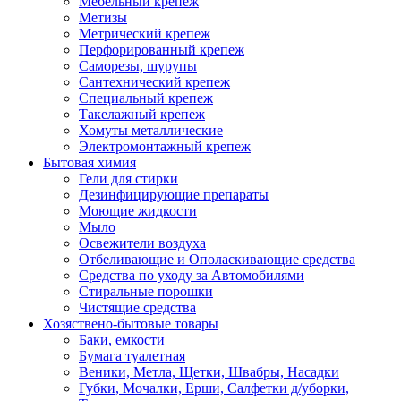
Мебельный крепеж
Метизы
Метрический крепеж
Перфорированный крепеж
Саморезы, шурупы
Сантехнический крепеж
Специальный крепеж
Такелажный крепеж
Хомуты металлические
Электромонтажный крепеж
Бытовая химия
Гели для стирки
Дезинфицирующие препараты
Моющие жидкости
Мыло
Освежители воздуха
Отбеливающие и Ополаскивающие средства
Средства по уходу за Автомобилями
Стиральные порошки
Чистящие средства
Хозяствено-бытовые товары
Баки, емкости
Бумага туалетная
Веники, Метла, Щетки, Швабры, Насадки
Губки, Мочалки, Ерши, Салфетки д/уборки,