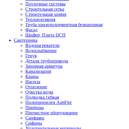
Потлочные системы
Строительная сетка
Строительная химия
Теплоизоляция
Труба хризотилцементная безнапорная
Фасад
Шифер, Плита ЦСП
Сантехника
Водонагреватели
Водоснабжение
Генуя
Детали трубопровода
Запорная арматура
Канализация
Краны
Насосы
Отопление
Очистка воды
Подводка гибкая
Полипропилен AntiFire
Приборы
Прочистное оборудование
Санфаянс
Сифоны
Уплотнительные материалы