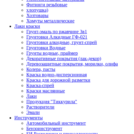
Фитинги резьбовые
хлопушка)
Хозтовары
Хомуты металлические
Лаки краски
Грунт-эмаль по ржавчине 3в1
Грунтовки Алкидные ГФ-021
Грунтовки алкидные, грунт-спрей
Грунтовки Водные
Грунты водные, праймер
Декоративные покрытия (лак-декор)
Деревозащитные покрытия, морилки, олифа
Колера, пасты
Краска водно-дисперсионная
Краска для дорожной разметки
Краска-спрей
Краски маслянные
Лаки
Продукция "Тиккурила"
Растворители
Эмали
Инструменты
Автомобильный инструмент
Бензоинструмент
БИ.Расходники и принадлежности