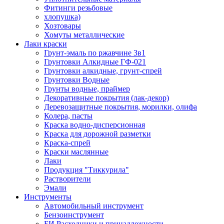
Фитинги резьбовые
хлопушка)
Хозтовары
Хомуты металлические
Лаки краски
Грунт-эмаль по ржавчине 3в1
Грунтовки Алкидные ГФ-021
Грунтовки алкидные, грунт-спрей
Грунтовки Водные
Грунты водные, праймер
Декоративные покрытия (лак-декор)
Деревозащитные покрытия, морилки, олифа
Колера, пасты
Краска водно-дисперсионная
Краска для дорожной разметки
Краска-спрей
Краски маслянные
Лаки
Продукция "Тиккурила"
Растворители
Эмали
Инструменты
Автомобильный инструмент
Бензоинструмент
БИ.Расходники и принадлежности