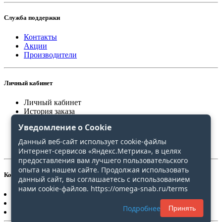
Служба поддержки
Контакты
Акции
Производители
Личный кабинет
Личный кабинет
История заказа
Закладки
Уведомление о Cookie
Сравнение
Данный веб-сайт использует cookie-файлы
Интернет-сервисов «Яндекс.Метрика», в целях
предоставления вам лучшего пользовательского
опыта на нашем сайте. Продолжая использовать
Контакты
данный сайт, вы соглашаетесь с использованием
нами cookie-файлов. https://omega-snab.ru/terms
+7(4212)20-30-31
+7(4212)20-30-51
Подробнее
Принять
omega-snab@list.ru