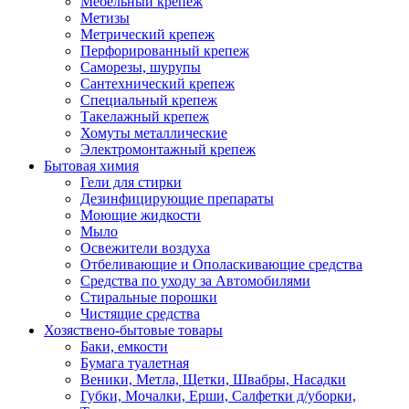
Мебельный крепеж
Метизы
Метрический крепеж
Перфорированный крепеж
Саморезы, шурупы
Сантехнический крепеж
Специальный крепеж
Такелажный крепеж
Хомуты металлические
Электромонтажный крепеж
Бытовая химия
Гели для стирки
Дезинфицирующие препараты
Моющие жидкости
Мыло
Освежители воздуха
Отбеливающие и Ополаскивающие средства
Средства по уходу за Автомобилями
Стиральные порошки
Чистящие средства
Хозяствено-бытовые товары
Баки, емкости
Бумага туалетная
Веники, Метла, Щетки, Швабры, Насадки
Губки, Мочалки, Ерши, Салфетки д/уборки,