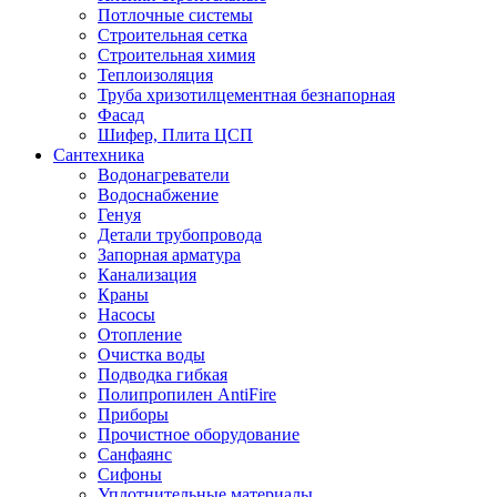
Потлочные системы
Строительная сетка
Строительная химия
Теплоизоляция
Труба хризотилцементная безнапорная
Фасад
Шифер, Плита ЦСП
Сантехника
Водонагреватели
Водоснабжение
Генуя
Детали трубопровода
Запорная арматура
Канализация
Краны
Насосы
Отопление
Очистка воды
Подводка гибкая
Полипропилен AntiFire
Приборы
Прочистное оборудование
Санфаянс
Сифоны
Уплотнительные материалы