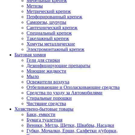
Мебельный крепеж
Метизы
Метрический крепеж
Перфорированный крепеж
Саморезы, шурупы
Сантехнический крепеж
Специальный крепеж
Такелажный крепеж
Хомуты металлические
Электромонтажный крепеж
Бытовая химия
Гели для стирки
Дезинфицирующие препараты
Моющие жидкости
Мыло
Освежители воздуха
Отбеливающие и Ополаскивающие средства
Средства по уходу за Автомобилями
Стиральные порошки
Чистящие средства
Хозяствено-бытовые товары
Баки, емкости
Бумага туалетная
Веники, Метла, Щетки, Швабры, Насадки
Губки, Мочалки, Ерши, Салфетки д/уборки,