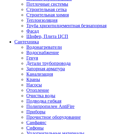
Потлочные системы
Строительная сетка
Строительная химия
Теплоизоляция
Труба хризотилцементная безнапорная
Фасад
Шифер, Плита ЦСП
Сантехника
Водонагреватели
Водоснабжение
Генуя
Детали трубопровода
Запорная арматура
Канализация
Краны
Насосы
Отопление
Очистка воды
Подводка гибкая
Полипропилен AntiFire
Приборы
Прочистное оборудование
Санфаянс
Сифоны
Уплотнительные материалы