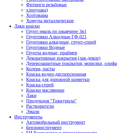
Фитинги резьбовые
хлопушка)
Хозтовары
Хомуты металлические
Лаки краски
Грунт-эмаль по ржавчине 3в1
Грунтовки Алкидные ГФ-021
Грунтовки алкидные, грунт-спрей
Грунтовки Водные
Грунты водные, праймер
Декоративные покрытия (лак-декор)
Деревозащитные покрытия, морилки, олифа
Колера, пасты
Краска водно-дисперсионная
Краска для дорожной разметки
Краска-спрей
Краски маслянные
Лаки
Продукция "Тиккурила"
Растворители
Эмали
Инструменты
Автомобильный инструмент
Бензоинструмент
БИ.Расходники и принадлежности