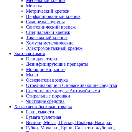
Мебельный крепеж
Метизы
Метрический крепеж
Перфорированный крепеж
Саморезы, шурупы
Сантехнический крепеж
Специальный крепеж
Такелажный крепеж
Хомуты металлические
Электромонтажный крепеж
Бытовая химия
Гели для стирки
Дезинфицирующие препараты
Моющие жидкости
Мыло
Освежители воздуха
Отбеливающие и Ополаскивающие средства
Средства по уходу за Автомобилями
Стиральные порошки
Чистящие средства
Хозяствено-бытовые товары
Баки, емкости
Бумага туалетная
Веники, Метла, Щетки, Швабры, Насадки
Губки, Мочалки, Ерши, Салфетки д/уборки,