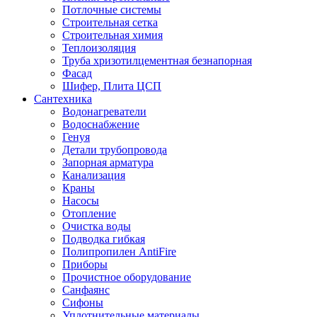
Потлочные системы
Строительная сетка
Строительная химия
Теплоизоляция
Труба хризотилцементная безнапорная
Фасад
Шифер, Плита ЦСП
Сантехника
Водонагреватели
Водоснабжение
Генуя
Детали трубопровода
Запорная арматура
Канализация
Краны
Насосы
Отопление
Очистка воды
Подводка гибкая
Полипропилен AntiFire
Приборы
Прочистное оборудование
Санфаянс
Сифоны
Уплотнительные материалы