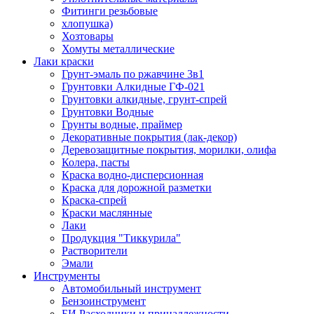
Фитинги резьбовые
хлопушка)
Хозтовары
Хомуты металлические
Лаки краски
Грунт-эмаль по ржавчине 3в1
Грунтовки Алкидные ГФ-021
Грунтовки алкидные, грунт-спрей
Грунтовки Водные
Грунты водные, праймер
Декоративные покрытия (лак-декор)
Деревозащитные покрытия, морилки, олифа
Колера, пасты
Краска водно-дисперсионная
Краска для дорожной разметки
Краска-спрей
Краски маслянные
Лаки
Продукция "Тиккурила"
Растворители
Эмали
Инструменты
Автомобильный инструмент
Бензоинструмент
БИ.Расходники и принадлежности