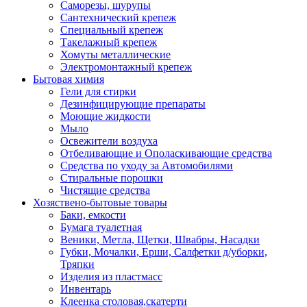
Саморезы, шурупы
Сантехнический крепеж
Специальный крепеж
Такелажный крепеж
Хомуты металлические
Электромонтажный крепеж
Бытовая химия
Гели для стирки
Дезинфицирующие препараты
Моющие жидкости
Мыло
Освежители воздуха
Отбеливающие и Ополаскивающие средства
Средства по уходу за Автомобилями
Стиральные порошки
Чистящие средства
Хозяствено-бытовые товары
Баки, емкости
Бумага туалетная
Веники, Метла, Щетки, Швабры, Насадки
Губки, Мочалки, Ерши, Салфетки д/уборки,
Тряпки
Изделия из пластмасс
Инвентарь
Клеенка столовая,скатерти