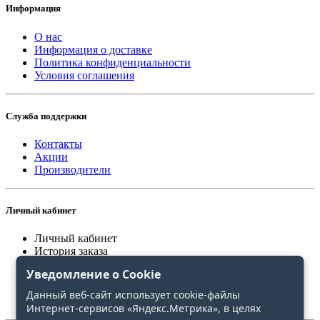
Информация
О нас
Информация о доставке
Политика конфиденциальности
Условия соглашения
Служба поддержки
Контакты
Акции
Производители
Личный кабинет
Личный кабинет
История заказа
Закладки
Уведомление о Cookie
Сравнение
Данный веб-сайт использует cookie-файлы
Интернет-сервисов «Яндекс.Метрика», в целях