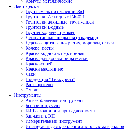
Хомуты металлические
Лаки краски
Грунт-эмаль по ржавчине 3в1
Грунтовки Алкидные ГФ-021
Грунтовки алкидные, грунт-спрей
Грунтовки Водные
Грунты водные, праймер
Декоративные покрытия (лак-декор)
Деревозащитные покрытия, морилки, олифа
Колера, пасты
Краска водно-дисперсионная
Краска для дорожной разметки
Краска-спрей
Краски маслянные
Лаки
Продукция "Тиккурила"
Растворители
Эмали
Инструменты
Автомобильный инструмент
Бензоинструмент
БИ.Расходники и принадлежности
Запчасти к ЭИ
Измерительный инструмент
Инструмент для крепления листовых материалов