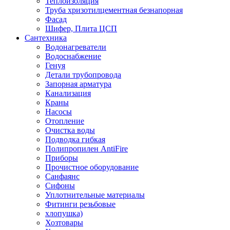
Теплоизоляция
Труба хризотилцементная безнапорная
Фасад
Шифер, Плита ЦСП
Сантехника
Водонагреватели
Водоснабжение
Генуя
Детали трубопровода
Запорная арматура
Канализация
Краны
Насосы
Отопление
Очистка воды
Подводка гибкая
Полипропилен AntiFire
Приборы
Прочистное оборудование
Санфаянс
Сифоны
Уплотнительные материалы
Фитинги резьбовые
хлопушка)
Хозтовары