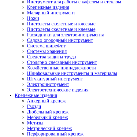
Инструмент для работы с кафелем и стеклом
Крепежные изделия
Малярный инструмент
Ножи
Пистолеты скелетные и клеевые
Пистолеты скелетные и клеевые
Расходники для электроинструмента
Садово-огородный инструмент
Система ширеФит
Системы хранения
Средства защиты труда
Столярно-слесарный инструмент
Хозяйственные принадлежности
Шлифовальные инструменты и материалы
Штукатурный инструмент
Электроинструмент
Электротехнические изделия
Крепежные изделия
Анкерный крепеж
Гвозди
Дюбельный крепеж
Мебельный крепеж
Метизы
Метрический крепеж
Перфорированный крепеж