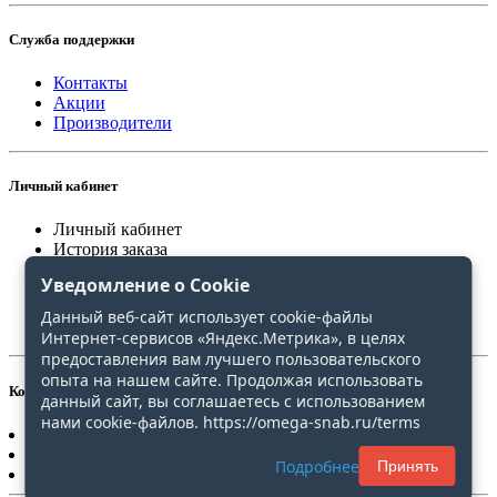
Служба поддержки
Контакты
Акции
Производители
Личный кабинет
Личный кабинет
История заказа
Закладки
Уведомление о Cookie
Сравнение
Данный веб-сайт использует cookie-файлы
Интернет-сервисов «Яндекс.Метрика», в целях
предоставления вам лучшего пользовательского
опыта на нашем сайте. Продолжая использовать
Контакты
данный сайт, вы соглашаетесь с использованием
нами cookie-файлов. https://omega-snab.ru/terms
+7(4212)20-30-31
+7(4212)20-30-51
Подробнее
Принять
omega-snab@list.ru