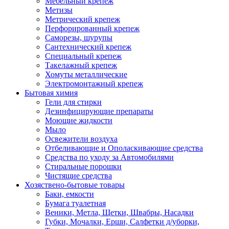
Мебельный крепеж
Метизы
Метрический крепеж
Перфорированный крепеж
Саморезы, шурупы
Сантехнический крепеж
Специальный крепеж
Такелажный крепеж
Хомуты металлические
Электромонтажный крепеж
Бытовая химия
Гели для стирки
Дезинфицирующие препараты
Моющие жидкости
Мыло
Освежители воздуха
Отбеливающие и Ополаскивающие средства
Средства по уходу за Автомобилями
Стиральные порошки
Чистящие средства
Хозяствено-бытовые товары
Баки, емкости
Бумага туалетная
Веники, Метла, Щетки, Швабры, Насадки
Губки, Мочалки, Ерши, Салфетки д/уборки,