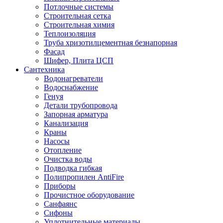
Потлочные системы
Строительная сетка
Строительная химия
Теплоизоляция
Труба хризотилцементная безнапорная
Фасад
Шифер, Плита ЦСП
Сантехника
Водонагреватели
Водоснабжение
Генуя
Детали трубопровода
Запорная арматура
Канализация
Краны
Насосы
Отопление
Очистка воды
Подводка гибкая
Полипропилен AntiFire
Приборы
Прочистное оборудование
Санфаянс
Сифоны
Уплотнительные материалы