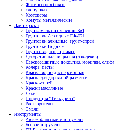
Фитинги резьбовые
хлопушка)
Хозтовары
Хомуты металлические
Лаки краски
Грунт-эмаль по ржавчине 3в1
Грунтовки Алкидные ГФ-021
Грунтовки алкидные, грунт-спрей
Грунтовки Водные
Грунты водные, праймер
Декоративные покрытия (лак-декор)
Деревозащитные покрытия, морилки, олифа
Колера, пасты
Краска водно-дисперсионная
Краска для дорожной разметки
Краска-спрей
Краски маслянные
Лаки
Продукция "Тиккурила"
Растворители
Эмали
Инструменты
Автомобильный инструмент
Бензоинструмент
БИ.Расходники и принадлежности