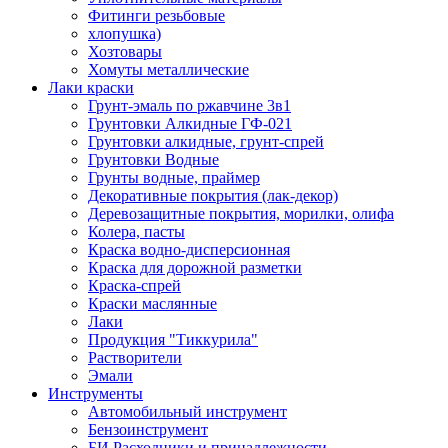
Фитинги резьбовые
хлопушка)
Хозтовары
Хомуты металлические
Лаки краски
Грунт-эмаль по ржавчине 3в1
Грунтовки Алкидные ГФ-021
Грунтовки алкидные, грунт-спрей
Грунтовки Водные
Грунты водные, праймер
Декоративные покрытия (лак-декор)
Деревозащитные покрытия, морилки, олифа
Колера, пасты
Краска водно-дисперсионная
Краска для дорожной разметки
Краска-спрей
Краски маслянные
Лаки
Продукция "Тиккурила"
Растворители
Эмали
Инструменты
Автомобильный инструмент
Бензоинструмент
БИ.Расходники и принадлежности