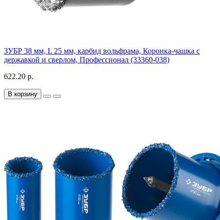
ЗУБР 38 мм, L 25 мм, карбид вольфрама, Коронка-чашка с
державкой и сверлом, Профессионал (33360-038)
622.20 р.
В корзину