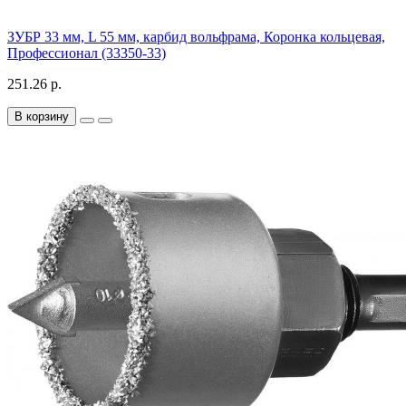
ЗУБР 33 мм, L 55 мм, карбид вольфрама, Коронка кольцевая,
Профессионал (33350-33)
251.26 р.
В корзину