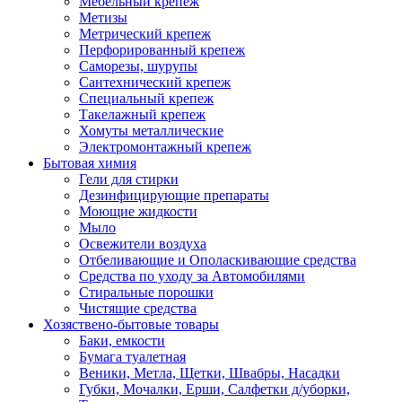
Мебельный крепеж
Метизы
Метрический крепеж
Перфорированный крепеж
Саморезы, шурупы
Сантехнический крепеж
Специальный крепеж
Такелажный крепеж
Хомуты металлические
Электромонтажный крепеж
Бытовая химия
Гели для стирки
Дезинфицирующие препараты
Моющие жидкости
Мыло
Освежители воздуха
Отбеливающие и Ополаскивающие средства
Средства по уходу за Автомобилями
Стиральные порошки
Чистящие средства
Хозяствено-бытовые товары
Баки, емкости
Бумага туалетная
Веники, Метла, Щетки, Швабры, Насадки
Губки, Мочалки, Ерши, Салфетки д/уборки,