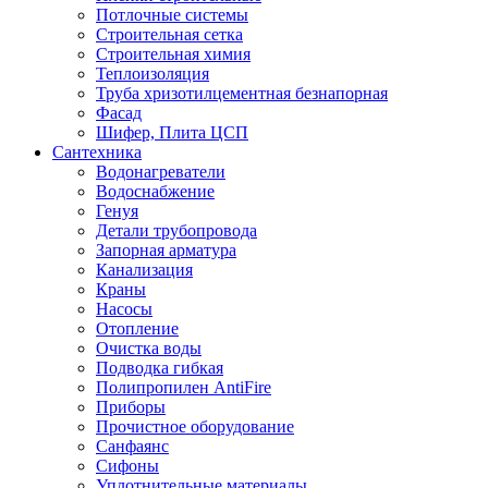
Потлочные системы
Строительная сетка
Строительная химия
Теплоизоляция
Труба хризотилцементная безнапорная
Фасад
Шифер, Плита ЦСП
Сантехника
Водонагреватели
Водоснабжение
Генуя
Детали трубопровода
Запорная арматура
Канализация
Краны
Насосы
Отопление
Очистка воды
Подводка гибкая
Полипропилен AntiFire
Приборы
Прочистное оборудование
Санфаянс
Сифоны
Уплотнительные материалы