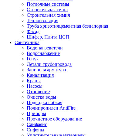
Потлочные системы
Строительная сетка
Строительная химия
Теплоизоляция
Труба хризотилцементная безнапорная
Фасад
Шифер, Плита ЦСП
Сантехника
Водонагреватели
Водоснабжение
Генуя
Детали трубопровода
Запорная арматура
Канализация
Краны
Насосы
Отопление
Очистка воды
Подводка гибкая
Полипропилен AntiFire
Приборы
Прочистное оборудование
Санфаянс
Сифоны
Уплотнительные материалы