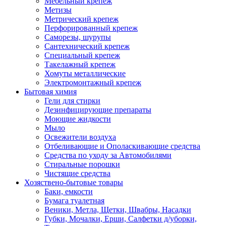
Мебельный крепеж
Метизы
Метрический крепеж
Перфорированный крепеж
Саморезы, шурупы
Сантехнический крепеж
Специальный крепеж
Такелажный крепеж
Хомуты металлические
Электромонтажный крепеж
Бытовая химия
Гели для стирки
Дезинфицирующие препараты
Моющие жидкости
Мыло
Освежители воздуха
Отбеливающие и Ополаскивающие средства
Средства по уходу за Автомобилями
Стиральные порошки
Чистящие средства
Хозяствено-бытовые товары
Баки, емкости
Бумага туалетная
Веники, Метла, Щетки, Швабры, Насадки
Губки, Мочалки, Ерши, Салфетки д/уборки,