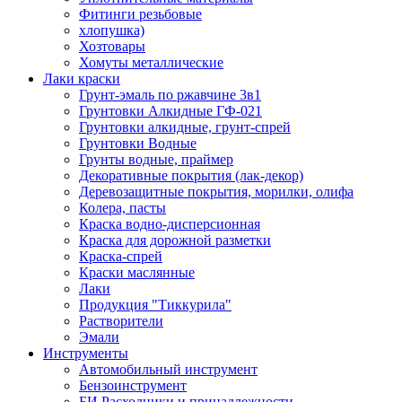
Фитинги резьбовые
хлопушка)
Хозтовары
Хомуты металлические
Лаки краски
Грунт-эмаль по ржавчине 3в1
Грунтовки Алкидные ГФ-021
Грунтовки алкидные, грунт-спрей
Грунтовки Водные
Грунты водные, праймер
Декоративные покрытия (лак-декор)
Деревозащитные покрытия, морилки, олифа
Колера, пасты
Краска водно-дисперсионная
Краска для дорожной разметки
Краска-спрей
Краски маслянные
Лаки
Продукция "Тиккурила"
Растворители
Эмали
Инструменты
Автомобильный инструмент
Бензоинструмент
БИ.Расходники и принадлежности