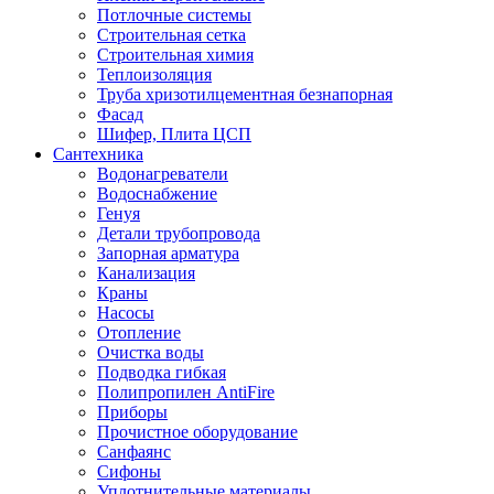
Потлочные системы
Строительная сетка
Строительная химия
Теплоизоляция
Труба хризотилцементная безнапорная
Фасад
Шифер, Плита ЦСП
Сантехника
Водонагреватели
Водоснабжение
Генуя
Детали трубопровода
Запорная арматура
Канализация
Краны
Насосы
Отопление
Очистка воды
Подводка гибкая
Полипропилен AntiFire
Приборы
Прочистное оборудование
Санфаянс
Сифоны
Уплотнительные материалы