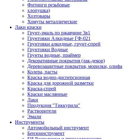
Фитинги резьбовые
хлопушка)
Хозтовары
Хомуты металлические
Лаки краски
Грунт-эмаль по ржавчине 3в1
Грунтовки Алкидные ГФ-021
Грунтовки алкидные, грунт-спрей
Грунтовки Водные
Грунты водные, праймер
Декоративные покрытия (лак-декор)
Деревозащитные покрытия, морилки, олифа
Колера, пасты
Краска водно-дисперсионная
Краска для дорожной разметки
Краска-спрей
Краски маслянные
Лаки
Продукция "Тиккурила"
Растворители
Эмали
Инструменты
Автомобильный инструмент
Бензоинструмент
БИ.Расходники и принадлежности