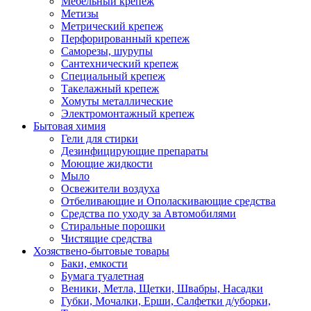
Мебельный крепеж
Метизы
Метрический крепеж
Перфорированный крепеж
Саморезы, шурупы
Сантехнический крепеж
Специальный крепеж
Такелажный крепеж
Хомуты металлические
Электромонтажный крепеж
Бытовая химия
Гели для стирки
Дезинфицирующие препараты
Моющие жидкости
Мыло
Освежители воздуха
Отбеливающие и Ополаскивающие средства
Средства по уходу за Автомобилями
Стиральные порошки
Чистящие средства
Хозяствено-бытовые товары
Баки, емкости
Бумага туалетная
Веники, Метла, Щетки, Швабры, Насадки
Губки, Мочалки, Ерши, Салфетки д/уборки,