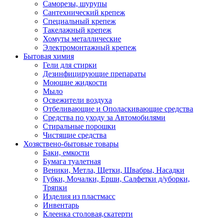
Саморезы, шурупы
Сантехнический крепеж
Специальный крепеж
Такелажный крепеж
Хомуты металлические
Электромонтажный крепеж
Бытовая химия
Гели для стирки
Дезинфицирующие препараты
Моющие жидкости
Мыло
Освежители воздуха
Отбеливающие и Ополаскивающие средства
Средства по уходу за Автомобилями
Стиральные порошки
Чистящие средства
Хозяствено-бытовые товары
Баки, емкости
Бумага туалетная
Веники, Метла, Щетки, Швабры, Насадки
Губки, Мочалки, Ерши, Салфетки д/уборки,
Тряпки
Изделия из пластмасс
Инвентарь
Клеенка столовая,скатерти