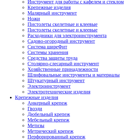
Инструмент для работы с кафелем и стеклом
Крепежные изделия
Малярный инструмент
Ножи
Пистолеты скелетные и клеевые
Пистолеты скелетные и клеевые
Расходники для электроинструмента
Садово-огородный инструмент
Система ширеФит
Системы хранения
Средства защиты труда
Столярно-слесарный инструмент
Хозяйственные принадлежности
Шлифовальные инструменты и материалы
Штукатурный инструмент
Электроинструмент
Электротехнические изделия
Крепежные изделия
Анкерный крепеж
Гвозди
Дюбельный крепеж
Мебельный крепеж
Метизы
Метрический крепеж
Перфорированный крепеж