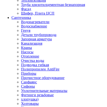
Теплоизоляция
Труба хризотилцементная безнапорная
Фасад
Шифер, Плита ЦСП
Сантехника
Водонагреватели
Водоснабжение
Генуя
Детали трубопровода
Запорная арматура
Канализация
Краны
Насосы
Отопление
Очистка воды
Подводка гибкая
Полипропилен AntiFire
Приборы
Прочистное оборудование
Санфаянс
Сифоны
Уплотнительные материалы
Фитинги резьбовые
хлопушка)
Хозтовары