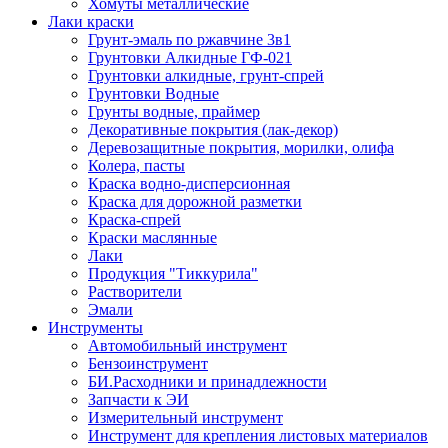
Хомуты металлические
Лаки краски
Грунт-эмаль по ржавчине 3в1
Грунтовки Алкидные ГФ-021
Грунтовки алкидные, грунт-спрей
Грунтовки Водные
Грунты водные, праймер
Декоративные покрытия (лак-декор)
Деревозащитные покрытия, морилки, олифа
Колера, пасты
Краска водно-дисперсионная
Краска для дорожной разметки
Краска-спрей
Краски маслянные
Лаки
Продукция "Тиккурила"
Растворители
Эмали
Инструменты
Автомобильный инструмент
Бензоинструмент
БИ.Расходники и принадлежности
Запчасти к ЭИ
Измерительный инструмент
Инструмент для крепления листовых материалов