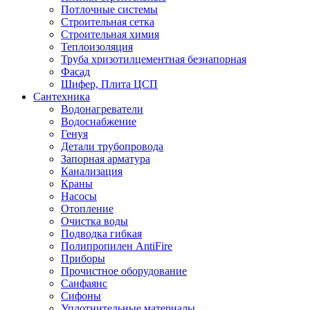
Потлочные системы
Строительная сетка
Строительная химия
Теплоизоляция
Труба хризотилцементная безнапорная
Фасад
Шифер, Плита ЦСП
Сантехника
Водонагреватели
Водоснабжение
Генуя
Детали трубопровода
Запорная арматура
Канализация
Краны
Насосы
Отопление
Очистка воды
Подводка гибкая
Полипропилен AntiFire
Приборы
Прочистное оборудование
Санфаянс
Сифоны
Уплотнительные материалы