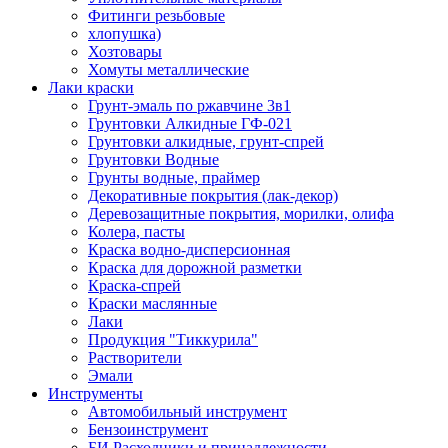
Фитинги резьбовые
хлопушка)
Хозтовары
Хомуты металлические
Лаки краски
Грунт-эмаль по ржавчине 3в1
Грунтовки Алкидные ГФ-021
Грунтовки алкидные, грунт-спрей
Грунтовки Водные
Грунты водные, праймер
Декоративные покрытия (лак-декор)
Деревозащитные покрытия, морилки, олифа
Колера, пасты
Краска водно-дисперсионная
Краска для дорожной разметки
Краска-спрей
Краски маслянные
Лаки
Продукция "Тиккурила"
Растворители
Эмали
Инструменты
Автомобильный инструмент
Бензоинструмент
БИ.Расходники и принадлежности