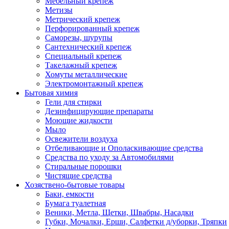
Мебельный крепеж
Метизы
Метрический крепеж
Перфорированный крепеж
Саморезы, шурупы
Сантехнический крепеж
Специальный крепеж
Такелажный крепеж
Хомуты металлические
Электромонтажный крепеж
Бытовая химия
Гели для стирки
Дезинфицирующие препараты
Моющие жидкости
Мыло
Освежители воздуха
Отбеливающие и Ополаскивающие средства
Средства по уходу за Автомобилями
Стиральные порошки
Чистящие средства
Хозяствено-бытовые товары
Баки, емкости
Бумага туалетная
Веники, Метла, Щетки, Швабры, Насадки
Губки, Мочалки, Ерши, Салфетки д/уборки, Тряпки