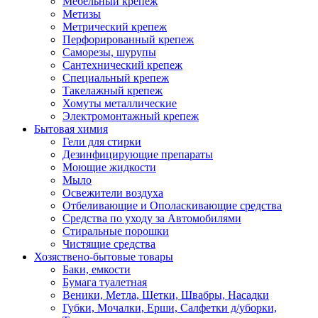
Мебельный крепеж
Метизы
Метрический крепеж
Перфорированный крепеж
Саморезы, шурупы
Сантехнический крепеж
Специальный крепеж
Такелажный крепеж
Хомуты металлические
Электромонтажный крепеж
Бытовая химия
Гели для стирки
Дезинфицирующие препараты
Моющие жидкости
Мыло
Освежители воздуха
Отбеливающие и Ополаскивающие средства
Средства по уходу за Автомобилями
Стиральные порошки
Чистящие средства
Хозяствено-бытовые товары
Баки, емкости
Бумага туалетная
Веники, Метла, Щетки, Швабры, Насадки
Губки, Мочалки, Ерши, Салфетки д/уборки,