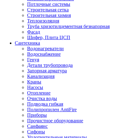
Потлочные системы
Строительная сетка
Строительная химия
Теплоизоляция
Труба хризотилцементная безнапорная
Фасад
Шифер, Плита ЦСП
Сантехника
Водонагреватели
Водоснабжение
Генуя
Детали трубопровода
Запорная арматура
Канализация
Краны
Насосы
Отопление
Очистка воды
Подводка гибкая
Полипропилен AntiFire
Приборы
Прочистное оборудование
Санфаянс
Сифоны
Уплотнительные материалы