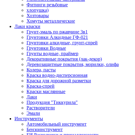
Фитинги резьбовые
хлопушка)
Хозтовары
Хомуты металлические
Лаки краски
Грунт-эмаль по ржавчине 3в1
Грунтовки Алкидные ГФ-021
Грунтовки алкидные, грунт-спрей
Грунтовки Водные
Грунты водные, праймер
Декоративные покрытия (лак-декор)
Деревозащитные покрытия, морилки, олифа
Колера, пасты
Краска водно-дисперсионная
Краска для дорожной разметки
Краска-спрей
Краски маслянные
Лаки
Продукция "Тиккурила"
Растворители
Эмали
Инструменты
Автомобильный инструмент
Бензоинструмент
БИ.Расходники и принадлежности