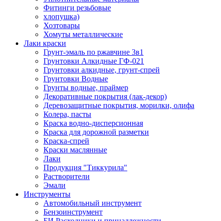
Фитинги резьбовые
хлопушка)
Хозтовары
Хомуты металлические
Лаки краски
Грунт-эмаль по ржавчине 3в1
Грунтовки Алкидные ГФ-021
Грунтовки алкидные, грунт-спрей
Грунтовки Водные
Грунты водные, праймер
Декоративные покрытия (лак-декор)
Деревозащитные покрытия, морилки, олифа
Колера, пасты
Краска водно-дисперсионная
Краска для дорожной разметки
Краска-спрей
Краски маслянные
Лаки
Продукция "Тиккурила"
Растворители
Эмали
Инструменты
Автомобильный инструмент
Бензоинструмент
БИ.Расходники и принадлежности