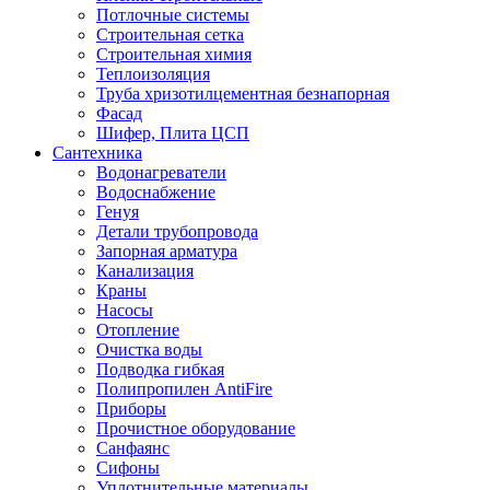
Потлочные системы
Строительная сетка
Строительная химия
Теплоизоляция
Труба хризотилцементная безнапорная
Фасад
Шифер, Плита ЦСП
Сантехника
Водонагреватели
Водоснабжение
Генуя
Детали трубопровода
Запорная арматура
Канализация
Краны
Насосы
Отопление
Очистка воды
Подводка гибкая
Полипропилен AntiFire
Приборы
Прочистное оборудование
Санфаянс
Сифоны
Уплотнительные материалы