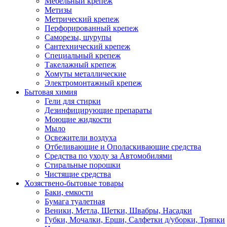
Мебельный крепеж
Метизы
Метрический крепеж
Перфорированный крепеж
Саморезы, шурупы
Сантехнический крепеж
Специальный крепеж
Такелажный крепеж
Хомуты металлические
Электромонтажный крепеж
Бытовая химия
Гели для стирки
Дезинфицирующие препараты
Моющие жидкости
Мыло
Освежители воздуха
Отбеливающие и Ополаскивающие средства
Средства по уходу за Автомобилями
Стиральные порошки
Чистящие средства
Хозяствено-бытовые товары
Баки, емкости
Бумага туалетная
Веники, Метла, Щетки, Швабры, Насадки
Губки, Мочалки, Ерши, Салфетки д/уборки, Тряпки