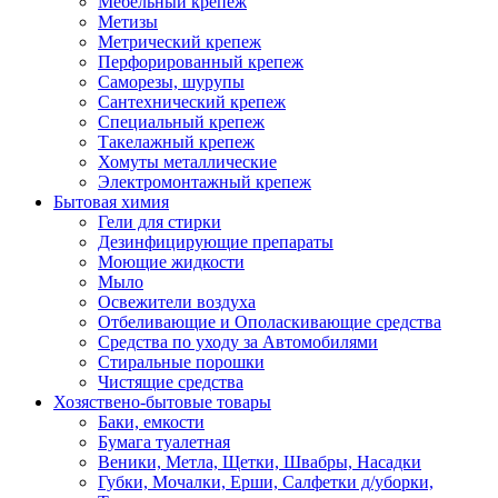
Мебельный крепеж
Метизы
Метрический крепеж
Перфорированный крепеж
Саморезы, шурупы
Сантехнический крепеж
Специальный крепеж
Такелажный крепеж
Хомуты металлические
Электромонтажный крепеж
Бытовая химия
Гели для стирки
Дезинфицирующие препараты
Моющие жидкости
Мыло
Освежители воздуха
Отбеливающие и Ополаскивающие средства
Средства по уходу за Автомобилями
Стиральные порошки
Чистящие средства
Хозяствено-бытовые товары
Баки, емкости
Бумага туалетная
Веники, Метла, Щетки, Швабры, Насадки
Губки, Мочалки, Ерши, Салфетки д/уборки,