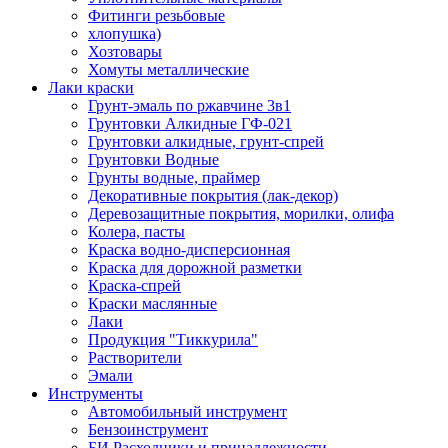
Фитинги резьбовые
хлопушка)
Хозтовары
Хомуты металлические
Лаки краски
Грунт-эмаль по ржавчине 3в1
Грунтовки Алкидные ГФ-021
Грунтовки алкидные, грунт-спрей
Грунтовки Водные
Грунты водные, праймер
Декоративные покрытия (лак-декор)
Деревозащитные покрытия, морилки, олифа
Колера, пасты
Краска водно-дисперсионная
Краска для дорожной разметки
Краска-спрей
Краски маслянные
Лаки
Продукция "Тиккурила"
Растворители
Эмали
Инструменты
Автомобильный инструмент
Бензоинструмент
БИ.Расходники и принадлежности