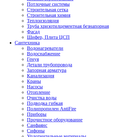
Потлочные системы
Строительная сетка
Строительная химия
Теплоизоляция
Труба хризотилцементная безнапорная
Фасад
Шифер, Плита ЦСП
Сантехника
Водонагреватели
Водоснабжение
Генуя
Детали трубопровода
Запорная арматура
Канализация
Краны
Насосы
Отопление
Очистка воды
Подводка гибкая
Полипропилен AntiFire
Приборы
Прочистное оборудование
Санфаянс
Сифоны
Уплотнительные материалы