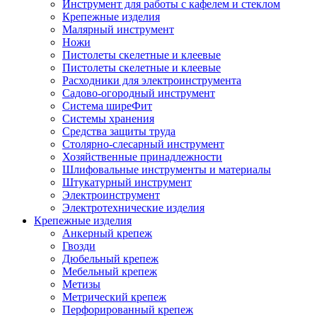
Инструмент для работы с кафелем и стеклом
Крепежные изделия
Малярный инструмент
Ножи
Пистолеты скелетные и клеевые
Пистолеты скелетные и клеевые
Расходники для электроинструмента
Садово-огородный инструмент
Система ширеФит
Системы хранения
Средства защиты труда
Столярно-слесарный инструмент
Хозяйственные принадлежности
Шлифовальные инструменты и материалы
Штукатурный инструмент
Электроинструмент
Электротехнические изделия
Крепежные изделия
Анкерный крепеж
Гвозди
Дюбельный крепеж
Мебельный крепеж
Метизы
Метрический крепеж
Перфорированный крепеж