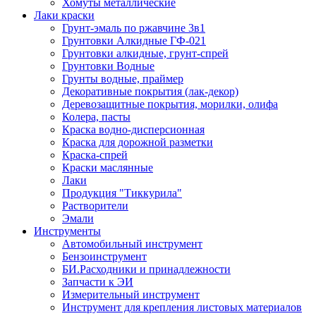
Хомуты металлические
Лаки краски
Грунт-эмаль по ржавчине 3в1
Грунтовки Алкидные ГФ-021
Грунтовки алкидные, грунт-спрей
Грунтовки Водные
Грунты водные, праймер
Декоративные покрытия (лак-декор)
Деревозащитные покрытия, морилки, олифа
Колера, пасты
Краска водно-дисперсионная
Краска для дорожной разметки
Краска-спрей
Краски маслянные
Лаки
Продукция "Тиккурила"
Растворители
Эмали
Инструменты
Автомобильный инструмент
Бензоинструмент
БИ.Расходники и принадлежности
Запчасти к ЭИ
Измерительный инструмент
Инструмент для крепления листовых материалов