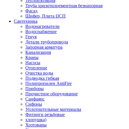
Теплоизоляция
Труба хризотилцементная безнапорная
Фасад
Шифер, Плита ЦСП
Сантехника
Водонагреватели
Водоснабжение
Генуя
Детали трубопровода
Запорная арматура
Канализация
Краны
Насосы
Отопление
Очистка воды
Подводка гибкая
Полипропилен AntiFire
Приборы
Прочистное оборудование
Санфаянс
Сифоны
Уплотнительные материалы
Фитинги резьбовые
хлопушка)
Хозтовары