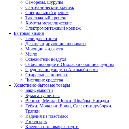
Саморезы, шурупы
Сантехнический крепеж
Специальный крепеж
Такелажный крепеж
Хомуты металлические
Электромонтажный крепеж
Бытовая химия
Гели для стирки
Дезинфицирующие препараты
Моющие жидкости
Мыло
Освежители воздуха
Отбеливающие и Ополаскивающие средства
Средства по уходу за Автомобилями
Стиральные порошки
Чистящие средства
Хозяствено-бытовые товары
Баки, емкости
Бумага туалетная
Веники, Метла, Щетки, Швабры, Насадки
Губки, Мочалки, Ерши, Салфетки д/уборки,
Тряпки
Изделия из пластмасс
Инвентарь
Клеенка столовая,скатерти