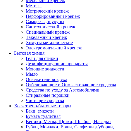
Мебельный крепеж
Метизы
Метрический крепеж
Перфорированный крепеж
Саморезы, шурупы
Сантехнический крепеж
Специальный крепеж
Такелажный крепеж
Хомуты металлические
Электромонтажный крепеж
Бытовая химия
Гели для стирки
Дезинфицирующие препараты
Моющие жидкости
Мыло
Освежители воздуха
Отбеливающие и Ополаскивающие средства
Средства по уходу за Автомобилями
Стиральные порошки
Чистящие средства
Хозяствено-бытовые товары
Баки, емкости
Бумага туалетная
Веники, Метла, Щетки, Швабры, Насадки
Губки, Мочалки, Ерши, Салфетки д/уборки,