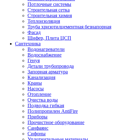
Потлочные системы
Строительная сетка
Строительная химия
Теплоизоляция
Труба хризотилцементная безнапорная
Фасад
Шифер, Плита ЦСП
Сантехника
Водонагреватели
Водоснабжение
Генуя
Детали трубопровода
Запорная арматура
Канализация
Краны
Насосы
Отопление
Очистка воды
Подводка гибкая
Полипропилен AntiFire
Приборы
Прочистное оборудование
Санфаянс
Сифоны
Уплотнительные материалы