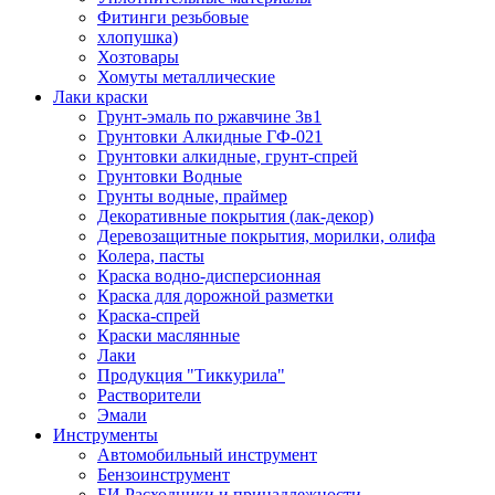
Фитинги резьбовые
хлопушка)
Хозтовары
Хомуты металлические
Лаки краски
Грунт-эмаль по ржавчине 3в1
Грунтовки Алкидные ГФ-021
Грунтовки алкидные, грунт-спрей
Грунтовки Водные
Грунты водные, праймер
Декоративные покрытия (лак-декор)
Деревозащитные покрытия, морилки, олифа
Колера, пасты
Краска водно-дисперсионная
Краска для дорожной разметки
Краска-спрей
Краски маслянные
Лаки
Продукция "Тиккурила"
Растворители
Эмали
Инструменты
Автомобильный инструмент
Бензоинструмент
БИ.Расходники и принадлежности