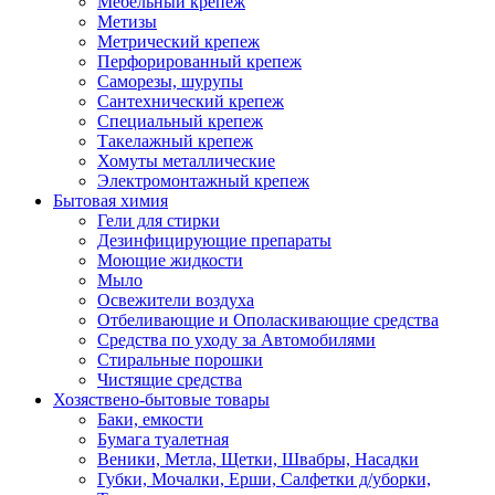
Мебельный крепеж
Метизы
Метрический крепеж
Перфорированный крепеж
Саморезы, шурупы
Сантехнический крепеж
Специальный крепеж
Такелажный крепеж
Хомуты металлические
Электромонтажный крепеж
Бытовая химия
Гели для стирки
Дезинфицирующие препараты
Моющие жидкости
Мыло
Освежители воздуха
Отбеливающие и Ополаскивающие средства
Средства по уходу за Автомобилями
Стиральные порошки
Чистящие средства
Хозяствено-бытовые товары
Баки, емкости
Бумага туалетная
Веники, Метла, Щетки, Швабры, Насадки
Губки, Мочалки, Ерши, Салфетки д/уборки,