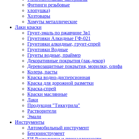
Фитинги резьбовые
хлопушка)
Хозтовары
Хомуты металлические
Лаки краски
Грунт-эмаль по ржавчине 3в1
Грунтовки Алкидные ГФ-021
Грунтовки алкидные, грунт-спрей
Грунтовки Водные
Грунты водные, праймер
Декоративные покрытия (лак-декор)
Деревозащитные покрытия, морилки, олифа
Колера, пасты
Краска водно-дисперсионная
Краска для дорожной разметки
Краска-спрей
Краски маслянные
Лаки
Продукция "Тиккурила"
Растворители
Эмали
Инструменты
Автомобильный инструмент
Бензоинструмент
БИ.Расходники и принадлежности