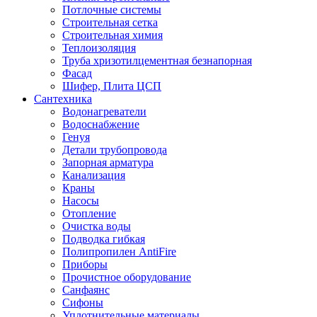
Потлочные системы
Строительная сетка
Строительная химия
Теплоизоляция
Труба хризотилцементная безнапорная
Фасад
Шифер, Плита ЦСП
Сантехника
Водонагреватели
Водоснабжение
Генуя
Детали трубопровода
Запорная арматура
Канализация
Краны
Насосы
Отопление
Очистка воды
Подводка гибкая
Полипропилен AntiFire
Приборы
Прочистное оборудование
Санфаянс
Сифоны
Уплотнительные материалы