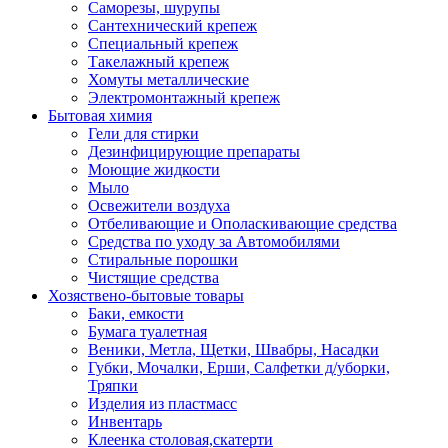
Саморезы, шурупы
Сантехнический крепеж
Специальный крепеж
Такелажный крепеж
Хомуты металлические
Электромонтажный крепеж
Бытовая химия
Гели для стирки
Дезинфицирующие препараты
Моющие жидкости
Мыло
Освежители воздуха
Отбеливающие и Ополаскивающие средства
Средства по уходу за Автомобилями
Стиральные порошки
Чистящие средства
Хозяствено-бытовые товары
Баки, емкости
Бумага туалетная
Веники, Метла, Щетки, Швабры, Насадки
Губки, Мочалки, Ерши, Салфетки д/уборки,
Тряпки
Изделия из пластмасс
Инвентарь
Клеенка столовая,скатерти