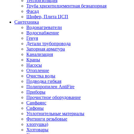
Теплоизоляция
Труба хризотилцементная безнапорная
Фасад
Шифер, Плита ЦСП
Сантехника
Водонагреватели
Водоснабжение
Генуя
Детали трубопровода
Запорная арматура
Канализация
Краны
Насосы
Отопление
Очистка воды
Подводка гибкая
Полипропилен AntiFire
Приборы
Прочистное оборудование
Санфаянс
Сифоны
Уплотнительные материалы
Фитинги резьбовые
хлопушка)
Хозтовары