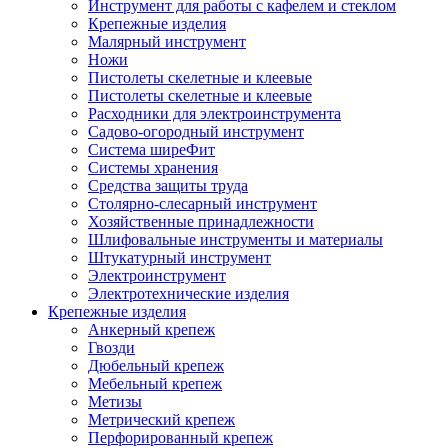
Инструмент для работы с кафелем и стеклом
Крепежные изделия
Малярный инструмент
Ножи
Пистолеты скелетные и клеевые
Пистолеты скелетные и клеевые
Расходники для электроинструмента
Садово-огородный инструмент
Система ширеФит
Системы хранения
Средства защиты труда
Столярно-слесарный инструмент
Хозяйственные принадлежности
Шлифовальные инструменты и материалы
Штукатурный инструмент
Электроинструмент
Электротехнические изделия
Крепежные изделия
Анкерный крепеж
Гвозди
Дюбельный крепеж
Мебельный крепеж
Метизы
Метрический крепеж
Перфорированный крепеж