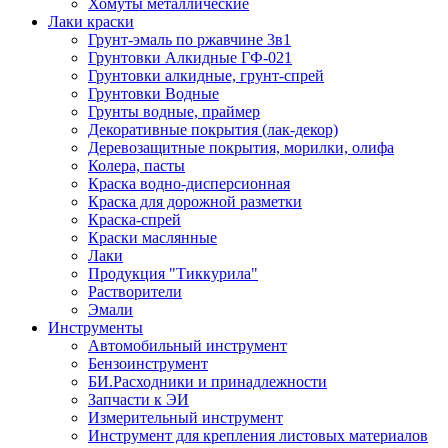
Хомуты металлические
Лаки краски
Грунт-эмаль по ржавчине 3в1
Грунтовки Алкидные ГФ-021
Грунтовки алкидные, грунт-спрей
Грунтовки Водные
Грунты водные, праймер
Декоративные покрытия (лак-декор)
Деревозащитные покрытия, морилки, олифа
Колера, пасты
Краска водно-дисперсионная
Краска для дорожной разметки
Краска-спрей
Краски маслянные
Лаки
Продукция "Тиккурила"
Растворители
Эмали
Инструменты
Автомобильный инструмент
Бензоинструмент
БИ.Расходники и принадлежности
Запчасти к ЭИ
Измерительный инструмент
Инструмент для крепления листовых материалов