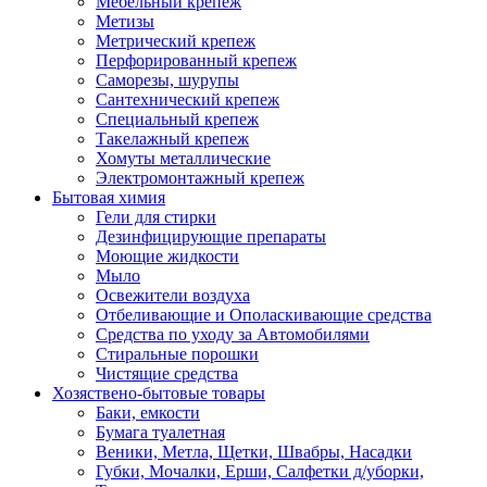
Мебельный крепеж
Метизы
Метрический крепеж
Перфорированный крепеж
Саморезы, шурупы
Сантехнический крепеж
Специальный крепеж
Такелажный крепеж
Хомуты металлические
Электромонтажный крепеж
Бытовая химия
Гели для стирки
Дезинфицирующие препараты
Моющие жидкости
Мыло
Освежители воздуха
Отбеливающие и Ополаскивающие средства
Средства по уходу за Автомобилями
Стиральные порошки
Чистящие средства
Хозяствено-бытовые товары
Баки, емкости
Бумага туалетная
Веники, Метла, Щетки, Швабры, Насадки
Губки, Мочалки, Ерши, Салфетки д/уборки,