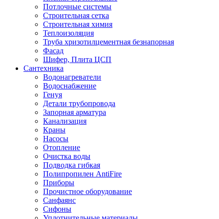
Потлочные системы
Строительная сетка
Строительная химия
Теплоизоляция
Труба хризотилцементная безнапорная
Фасад
Шифер, Плита ЦСП
Сантехника
Водонагреватели
Водоснабжение
Генуя
Детали трубопровода
Запорная арматура
Канализация
Краны
Насосы
Отопление
Очистка воды
Подводка гибкая
Полипропилен AntiFire
Приборы
Прочистное оборудование
Санфаянс
Сифоны
Уплотнительные материалы