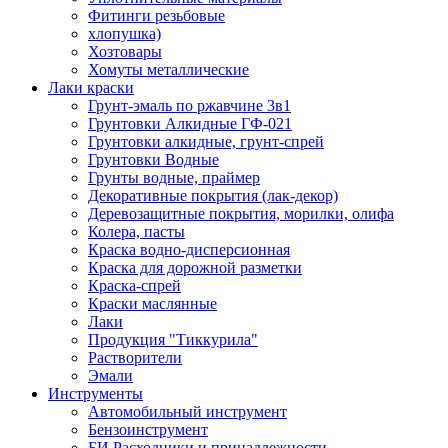
Фитинги резьбовые
хлопушка)
Хозтовары
Хомуты металлические
Лаки краски
Грунт-эмаль по ржавчине 3в1
Грунтовки Алкидные ГФ-021
Грунтовки алкидные, грунт-спрей
Грунтовки Водные
Грунты водные, праймер
Декоративные покрытия (лак-декор)
Деревозащитные покрытия, морилки, олифа
Колера, пасты
Краска водно-дисперсионная
Краска для дорожной разметки
Краска-спрей
Краски маслянные
Лаки
Продукция "Тиккурила"
Растворители
Эмали
Инструменты
Автомобильный инструмент
Бензоинструмент
БИ.Расходники и принадлежности