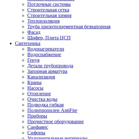
Потлочные системы
Строительная сетка
Строительная химия
Теплоизоляция
Труба хризотилцементная безнапорная
Фасад
Шифер, Плита ЦСП
Сантехника
Водонагреватели
Водоснабжение
Генуя
Детали трубопровода
Запорная арматура
Канализация
Краны
Насосы
Отопление
Очистка воды
Подводка гибкая
Полипропилен AntiFire
Приборы
Прочистное оборудование
Санфаянс
Сифоны
Уплотнительные материалы