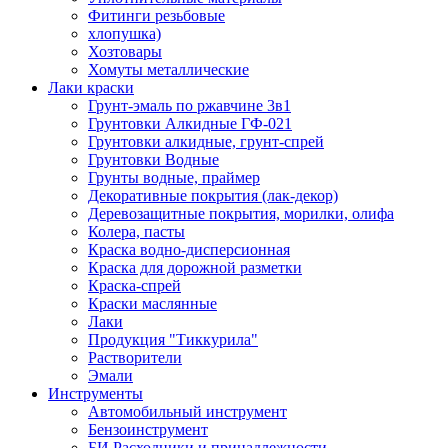
Фитинги резьбовые
хлопушка)
Хозтовары
Хомуты металлические
Лаки краски
Грунт-эмаль по ржавчине 3в1
Грунтовки Алкидные ГФ-021
Грунтовки алкидные, грунт-спрей
Грунтовки Водные
Грунты водные, праймер
Декоративные покрытия (лак-декор)
Деревозащитные покрытия, морилки, олифа
Колера, пасты
Краска водно-дисперсионная
Краска для дорожной разметки
Краска-спрей
Краски маслянные
Лаки
Продукция "Тиккурила"
Растворители
Эмали
Инструменты
Автомобильный инструмент
Бензоинструмент
БИ.Расходники и принадлежности