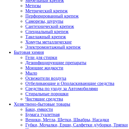
Мебельный крепеж
Метизы
Метрический крепеж
Перфорированный крепеж
Саморезы, шурупы
Сантехнический крепеж
Специальный крепеж
Такелажный крепеж
Хомуты металлические
Электромонтажный крепеж
Бытовая химия
Гели для стирки
Дезинфицирующие препараты
Моющие жидкости
Мыло
Освежители воздуха
Отбеливающие и Ополаскивающие средства
Средства по уходу за Автомобилями
Стиральные порошки
Чистящие средства
Хозяствено-бытовые товары
Баки, емкости
Бумага туалетная
Веники, Метла, Щетки, Швабры, Насадки
Губки, Мочалки, Ерши, Салфетки д/уборки, Тряпки