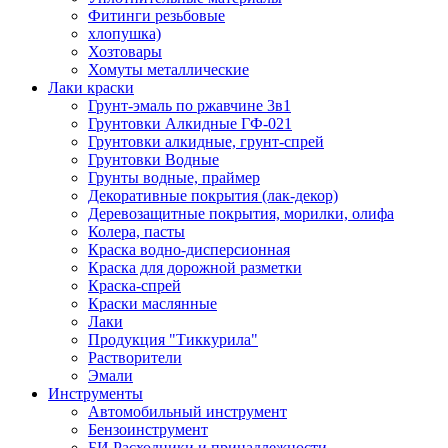
Фитинги резьбовые
хлопушка)
Хозтовары
Хомуты металлические
Лаки краски
Грунт-эмаль по ржавчине 3в1
Грунтовки Алкидные ГФ-021
Грунтовки алкидные, грунт-спрей
Грунтовки Водные
Грунты водные, праймер
Декоративные покрытия (лак-декор)
Деревозащитные покрытия, морилки, олифа
Колера, пасты
Краска водно-дисперсионная
Краска для дорожной разметки
Краска-спрей
Краски маслянные
Лаки
Продукция "Тиккурила"
Растворители
Эмали
Инструменты
Автомобильный инструмент
Бензоинструмент
БИ.Расходники и принадлежности