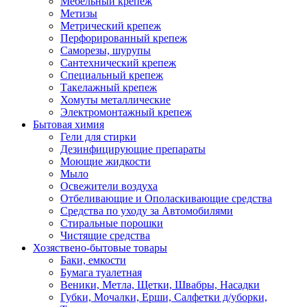
Мебельный крепеж
Метизы
Метрический крепеж
Перфорированный крепеж
Саморезы, шурупы
Сантехнический крепеж
Специальный крепеж
Такелажный крепеж
Хомуты металлические
Электромонтажный крепеж
Бытовая химия
Гели для стирки
Дезинфицирующие препараты
Моющие жидкости
Мыло
Освежители воздуха
Отбеливающие и Ополаскивающие средства
Средства по уходу за Автомобилями
Стиральные порошки
Чистящие средства
Хозяствено-бытовые товары
Баки, емкости
Бумага туалетная
Веники, Метла, Щетки, Швабры, Насадки
Губки, Мочалки, Ерши, Салфетки д/уборки,