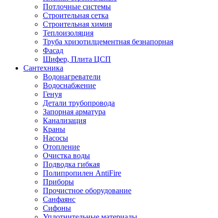
Потлочные системы
Строительная сетка
Строительная химия
Теплоизоляция
Труба хризотилцементная безнапорная
Фасад
Шифер, Плита ЦСП
Сантехника
Водонагреватели
Водоснабжение
Генуя
Детали трубопровода
Запорная арматура
Канализация
Краны
Насосы
Отопление
Очистка воды
Подводка гибкая
Полипропилен AntiFire
Приборы
Прочистное оборудование
Санфаянс
Сифоны
Уплотнительные материалы