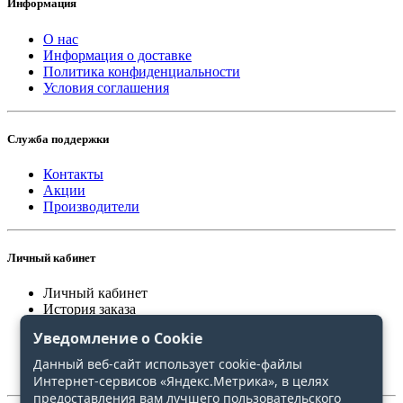
Информация
О нас
Информация о доставке
Политика конфиденциальности
Условия соглашения
Служба поддержки
Контакты
Акции
Производители
Личный кабинет
Личный кабинет
История заказа
Закладки
Уведомление о Cookie
Сравнение
Данный веб-сайт использует cookie-файлы
Интернет-сервисов «Яндекс.Метрика», в целях
предоставления вам лучшего пользовательского