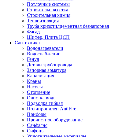
Потлочные системы
Строительная сетка
Строительная химия
Теплоизоляция
Труба хризотилцементная безнапорная
Фасад
Шифер, Плита ЦСП
Сантехника
Водонагреватели
Водоснабжение
Генуя
Детали трубопровода
Запорная арматура
Канализация
Краны
Насосы
Отопление
Очистка воды
Подводка гибкая
Полипропилен AntiFire
Приборы
Прочистное оборудование
Санфаянс
Сифоны
Уплотнительные материалы