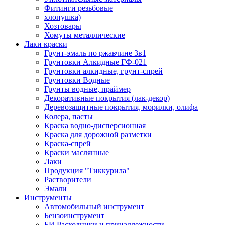
Фитинги резьбовые
хлопушка)
Хозтовары
Хомуты металлические
Лаки краски
Грунт-эмаль по ржавчине 3в1
Грунтовки Алкидные ГФ-021
Грунтовки алкидные, грунт-спрей
Грунтовки Водные
Грунты водные, праймер
Декоративные покрытия (лак-декор)
Деревозащитные покрытия, морилки, олифа
Колера, пасты
Краска водно-дисперсионная
Краска для дорожной разметки
Краска-спрей
Краски маслянные
Лаки
Продукция "Тиккурила"
Растворители
Эмали
Инструменты
Автомобильный инструмент
Бензоинструмент
БИ.Расходники и принадлежности