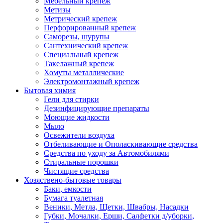
Мебельный крепеж
Метизы
Метрический крепеж
Перфорированный крепеж
Саморезы, шурупы
Сантехнический крепеж
Специальный крепеж
Такелажный крепеж
Хомуты металлические
Электромонтажный крепеж
Бытовая химия
Гели для стирки
Дезинфицирующие препараты
Моющие жидкости
Мыло
Освежители воздуха
Отбеливающие и Ополаскивающие средства
Средства по уходу за Автомобилями
Стиральные порошки
Чистящие средства
Хозяствено-бытовые товары
Баки, емкости
Бумага туалетная
Веники, Метла, Щетки, Швабры, Насадки
Губки, Мочалки, Ерши, Салфетки д/уборки,