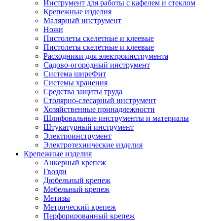
Инструмент для работы с кафелем и стеклом
Крепежные изделия
Малярный инструмент
Ножи
Пистолеты скелетные и клеевые
Пистолеты скелетные и клеевые
Расходники для электроинструмента
Садово-огородный инструмент
Система ширеФит
Системы хранения
Средства защиты труда
Столярно-слесарный инструмент
Хозяйственные принадлежности
Шлифовальные инструменты и материалы
Штукатурный инструмент
Электроинструмент
Электротехнические изделия
Крепежные изделия
Анкерный крепеж
Гвозди
Дюбельный крепеж
Мебельный крепеж
Метизы
Метрический крепеж
Перфорированный крепеж