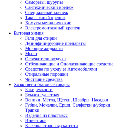
Саморезы, шурупы
Сантехнический крепеж
Специальный крепеж
Такелажный крепеж
Хомуты металлические
Электромонтажный крепеж
Бытовая химия
Гели для стирки
Дезинфицирующие препараты
Моющие жидкости
Мыло
Освежители воздуха
Отбеливающие и Ополаскивающие средства
Средства по уходу за Автомобилями
Стиральные порошки
Чистящие средства
Хозяствено-бытовые товары
Баки, емкости
Бумага туалетная
Веники, Метла, Щетки, Швабры, Насадки
Губки, Мочалки, Ерши, Салфетки д/уборки,
Тряпки
Изделия из пластмасс
Инвентарь
Клеенка столовая,скатерти