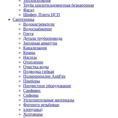
Теплоизоляция
Труба хризотилцементная безнапорная
Фасад
Шифер, Плита ЦСП
Сантехника
Водонагреватели
Водоснабжение
Генуя
Детали трубопровода
Запорная арматура
Канализация
Краны
Насосы
Отопление
Очистка воды
Подводка гибкая
Полипропилен AntiFire
Приборы
Прочистное оборудование
Санфаянс
Сифоны
Уплотнительные материалы
Фитинги резьбовые
хлопушка)
Хозтовары