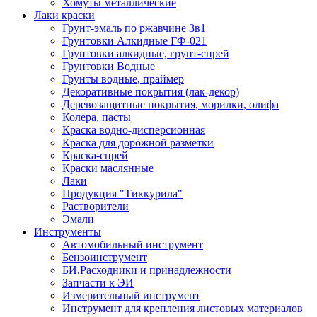
Хомуты металлические
Лаки краски
Грунт-эмаль по ржавчине 3в1
Грунтовки Алкидные ГФ-021
Грунтовки алкидные, грунт-спрей
Грунтовки Водные
Грунты водные, праймер
Декоративные покрытия (лак-декор)
Деревозащитные покрытия, морилки, олифа
Колера, пасты
Краска водно-дисперсионная
Краска для дорожной разметки
Краска-спрей
Краски маслянные
Лаки
Продукция "Тиккурила"
Растворители
Эмали
Инструменты
Автомобильный инструмент
Бензоинструмент
БИ.Расходники и принадлежности
Запчасти к ЭИ
Измерительный инструмент
Инструмент для крепления листовых материалов