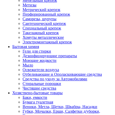
Мебельный крепеж
Метизы
Метрический крепеж
Перфорированный крепеж
Саморезы, шурупы
Сантехнический крепеж
Специальный крепеж
Такелажный крепеж
Хомуты металлические
Электромонтажный крепеж
Бытовая химия
Гели для стирки
Дезинфицирующие препараты
Моющие жидкости
Мыло
Освежители воздуха
Отбеливающие и Ополаскивающие средства
Средства по уходу за Автомобилями
Стиральные порошки
Чистящие средства
Хозяствено-бытовые товары
Баки, емкости
Бумага туалетная
Веники, Метла, Щетки, Швабры, Насадки
Губки, Мочалки, Ерши, Салфетки д/уборки,