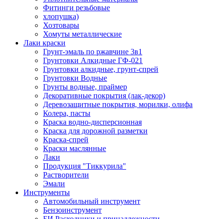
Фитинги резьбовые
хлопушка)
Хозтовары
Хомуты металлические
Лаки краски
Грунт-эмаль по ржавчине 3в1
Грунтовки Алкидные ГФ-021
Грунтовки алкидные, грунт-спрей
Грунтовки Водные
Грунты водные, праймер
Декоративные покрытия (лак-декор)
Деревозащитные покрытия, морилки, олифа
Колера, пасты
Краска водно-дисперсионная
Краска для дорожной разметки
Краска-спрей
Краски маслянные
Лаки
Продукция "Тиккурила"
Растворители
Эмали
Инструменты
Автомобильный инструмент
Бензоинструмент
БИ.Расходники и принадлежности