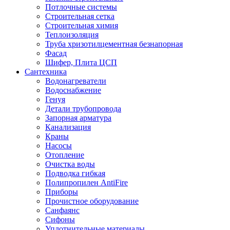
Потлочные системы
Строительная сетка
Строительная химия
Теплоизоляция
Труба хризотилцементная безнапорная
Фасад
Шифер, Плита ЦСП
Сантехника
Водонагреватели
Водоснабжение
Генуя
Детали трубопровода
Запорная арматура
Канализация
Краны
Насосы
Отопление
Очистка воды
Подводка гибкая
Полипропилен AntiFire
Приборы
Прочистное оборудование
Санфаянс
Сифоны
Уплотнительные материалы