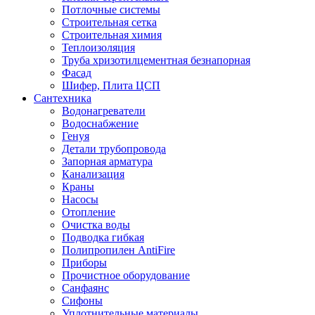
Потлочные системы
Строительная сетка
Строительная химия
Теплоизоляция
Труба хризотилцементная безнапорная
Фасад
Шифер, Плита ЦСП
Сантехника
Водонагреватели
Водоснабжение
Генуя
Детали трубопровода
Запорная арматура
Канализация
Краны
Насосы
Отопление
Очистка воды
Подводка гибкая
Полипропилен AntiFire
Приборы
Прочистное оборудование
Санфаянс
Сифоны
Уплотнительные материалы