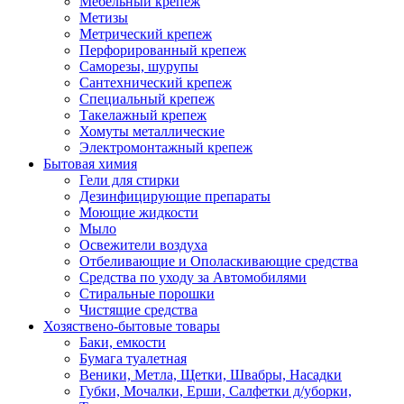
Мебельный крепеж
Метизы
Метрический крепеж
Перфорированный крепеж
Саморезы, шурупы
Сантехнический крепеж
Специальный крепеж
Такелажный крепеж
Хомуты металлические
Электромонтажный крепеж
Бытовая химия
Гели для стирки
Дезинфицирующие препараты
Моющие жидкости
Мыло
Освежители воздуха
Отбеливающие и Ополаскивающие средства
Средства по уходу за Автомобилями
Стиральные порошки
Чистящие средства
Хозяствено-бытовые товары
Баки, емкости
Бумага туалетная
Веники, Метла, Щетки, Швабры, Насадки
Губки, Мочалки, Ерши, Салфетки д/уборки,