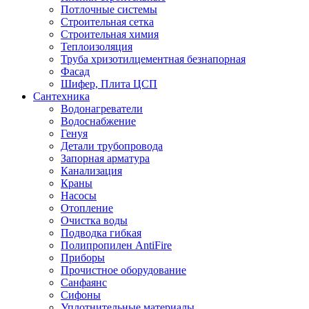
Потлочные системы
Строительная сетка
Строительная химия
Теплоизоляция
Труба хризотилцементная безнапорная
Фасад
Шифер, Плита ЦСП
Сантехника
Водонагреватели
Водоснабжение
Генуя
Детали трубопровода
Запорная арматура
Канализация
Краны
Насосы
Отопление
Очистка воды
Подводка гибкая
Полипропилен AntiFire
Приборы
Прочистное оборудование
Санфаянс
Сифоны
Уплотнительные материалы