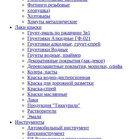
Фитинги резьбовые
хлопушка)
Хозтовары
Хомуты металлические
Лаки краски
Грунт-эмаль по ржавчине 3в1
Грунтовки Алкидные ГФ-021
Грунтовки алкидные, грунт-спрей
Грунтовки Водные
Грунты водные, праймер
Декоративные покрытия (лак-декор)
Деревозащитные покрытия, морилки, олифа
Колера, пасты
Краска водно-дисперсионная
Краска для дорожной разметки
Краска-спрей
Краски маслянные
Лаки
Продукция "Тиккурила"
Растворители
Эмали
Инструменты
Автомобильный инструмент
Бензоинструмент
БИ.Расходники и принадлежности