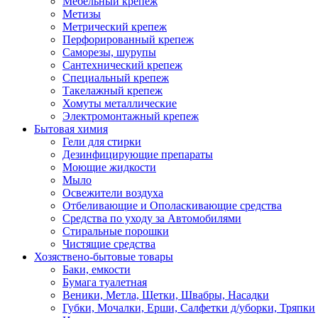
Мебельный крепеж
Метизы
Метрический крепеж
Перфорированный крепеж
Саморезы, шурупы
Сантехнический крепеж
Специальный крепеж
Такелажный крепеж
Хомуты металлические
Электромонтажный крепеж
Бытовая химия
Гели для стирки
Дезинфицирующие препараты
Моющие жидкости
Мыло
Освежители воздуха
Отбеливающие и Ополаскивающие средства
Средства по уходу за Автомобилями
Стиральные порошки
Чистящие средства
Хозяствено-бытовые товары
Баки, емкости
Бумага туалетная
Веники, Метла, Щетки, Швабры, Насадки
Губки, Мочалки, Ерши, Салфетки д/уборки, Тряпки