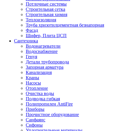
Потлочные системы
Строительная сетка
Строительная химия
Теплоизоляция
Труба хризотилцементная безнапорная
Фасад
Шифер, Плита ЦСП
Сантехника
Водонагреватели
Водоснабжение
Генуя
Детали трубопровода
Запорная арматура
Канализация
Краны
Насосы
Отопление
Очистка воды
Подводка гибкая
Полипропилен AntiFire
Приборы
Прочистное оборудование
Санфаянс
Сифоны
Уплотнительные материалы