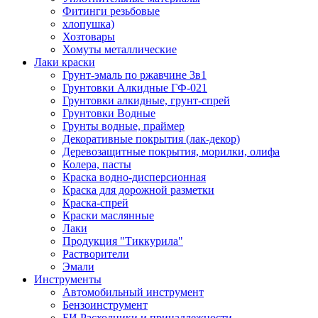
Фитинги резьбовые
хлопушка)
Хозтовары
Хомуты металлические
Лаки краски
Грунт-эмаль по ржавчине 3в1
Грунтовки Алкидные ГФ-021
Грунтовки алкидные, грунт-спрей
Грунтовки Водные
Грунты водные, праймер
Декоративные покрытия (лак-декор)
Деревозащитные покрытия, морилки, олифа
Колера, пасты
Краска водно-дисперсионная
Краска для дорожной разметки
Краска-спрей
Краски маслянные
Лаки
Продукция "Тиккурила"
Растворители
Эмали
Инструменты
Автомобильный инструмент
Бензоинструмент
БИ.Расходники и принадлежности