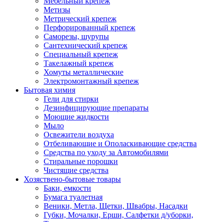
Мебельный крепеж
Метизы
Метрический крепеж
Перфорированный крепеж
Саморезы, шурупы
Сантехнический крепеж
Специальный крепеж
Такелажный крепеж
Хомуты металлические
Электромонтажный крепеж
Бытовая химия
Гели для стирки
Дезинфицирующие препараты
Моющие жидкости
Мыло
Освежители воздуха
Отбеливающие и Ополаскивающие средства
Средства по уходу за Автомобилями
Стиральные порошки
Чистящие средства
Хозяствено-бытовые товары
Баки, емкости
Бумага туалетная
Веники, Метла, Щетки, Швабры, Насадки
Губки, Мочалки, Ерши, Салфетки д/уборки,